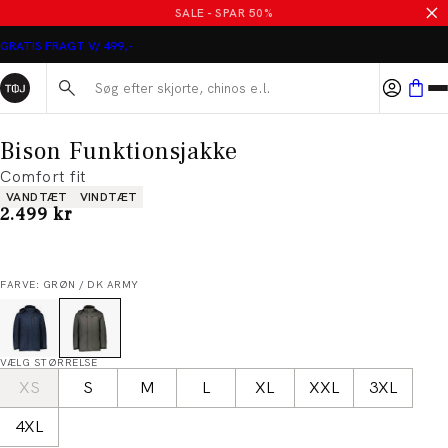
SALE - SPAR 50%
GRATIS FRAGT V/ 499,-
Søg her...
Bison Funktionsjakke
Comfort fit
Produkt egenskaber
VANDTÆT
VINDTÆT
I alt (inkl. rabat)
2.499 kr
FARVE: GRØN / DK ARMY
VÆLG STØRRELSE
XS
S
M
L
XL
XXL
3XL
4XL