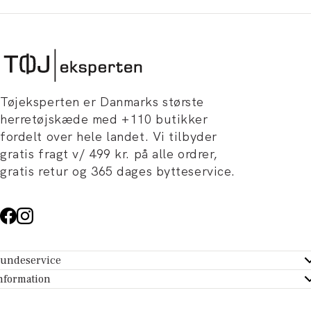
Tøjeksperten er Danmarks største
herretøjskæde med +110 butikker
fordelt over hele landet. Vi tilbyder
gratis fragt v/ 499 kr. på alle ordrer,
gratis retur og 365 dages bytteservice.
undeservice
ndeservice - Hjælpecenter
nformation
m Tøjeksperten
ontakt