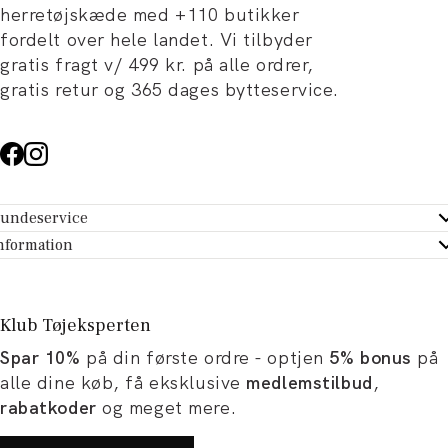
herretøjskæde med +110 butikker
fordelt over hele landet. Vi tilbyder
gratis fragt v/ 499 kr. på alle ordrer,
gratis retur og 365 dages bytteservice.
undeservice
ndeservice - Hjælpecenter
nformation
m Tøjeksperten
ontakt
tikker
turportal
Klub Tøjeksperten
spiration og artikler
rtryd dit køb
Spar 10%
på din første ordre - optjen
5% bonus
på
ørrelsesguide
avekort
alle dine køb, få eksklusive
medlemstilbud
,
b og karriere
turnering
rabatkoder
og meget mere.
okumentation