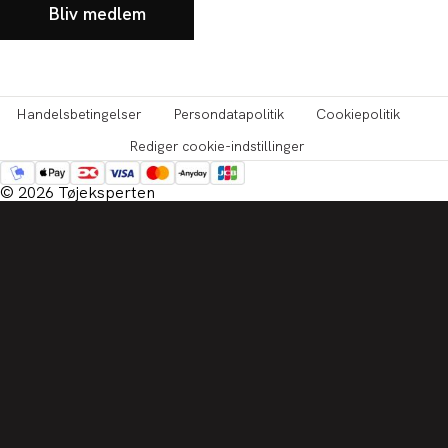
Bliv medlem
Handelsbetingelser
Persondatapolitik
Cookiepolitik
Rediger cookie-indstillinger
© 2026 Tøjeksperten