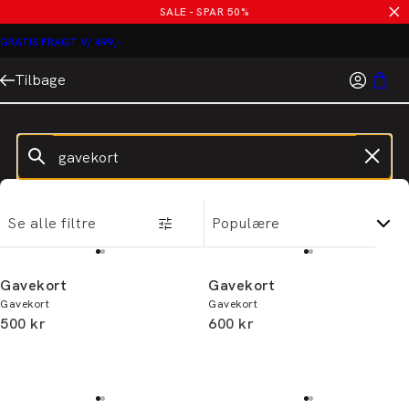
SALE - SPAR 50%
GRATIS FRAGT V/ 499,-
Tilbage
Se alle filtre
Gavekort
Gavekort
Gavekort
Gavekort
I alt (inkl. rabat)
I alt (inkl. rabat)
500 kr
600 kr