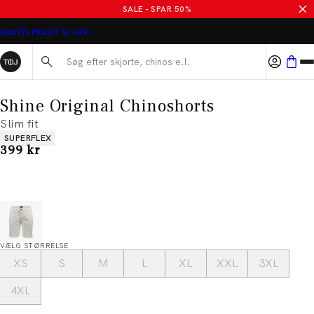
SALE - SPAR 50%
GRATIS FRAGT V/ 499,-
Søg her...
Shine Original Chinoshorts
Slim fit
Produkt egenskaber
SUPERFLEX
I alt (inkl. rabat)
399 kr
VÆLG STØRRELSE
XS
S
M
L
XL
XXL
3XL
4XL