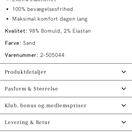
100% bevægelsesfrihed
Maksimal komfort dagen lang
Kvalitet:
98% Bomuld, 2% Elastan
Farve:
Sand
Varenummer:
2-505044
Produktdetaljer
Der er to paspolerede baglommer med
Pasform & Størrelse
knapper.
Fit:
Slim fit
Klub, bonus og medlemspriser
Shortsene har gylp med lynlås.
Lavet med Superflex, der giver ekstra
Tætsiddende pasform, der sidder til ved hofte
Tilmeld dig Klub Tøjeksperten helt gratis.
Levering & Retur
elasticitet og komfort.
og lår