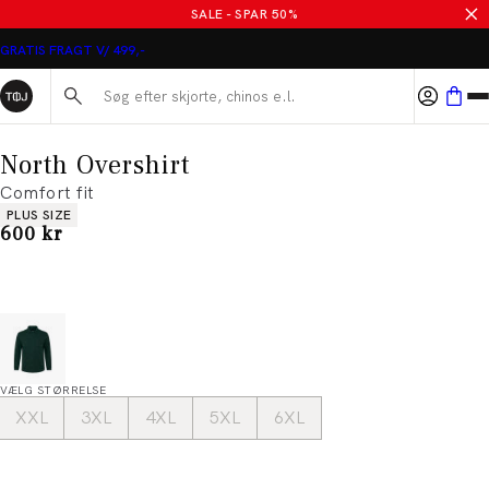
SALE - SPAR 50%
GRATIS FRAGT V/ 499,-
Søg her...
North Overshirt
Comfort fit
Produkt egenskaber
PLUS SIZE
I alt (inkl. rabat)
600 kr
VÆLG STØRRELSE
XXL
3XL
4XL
5XL
6XL