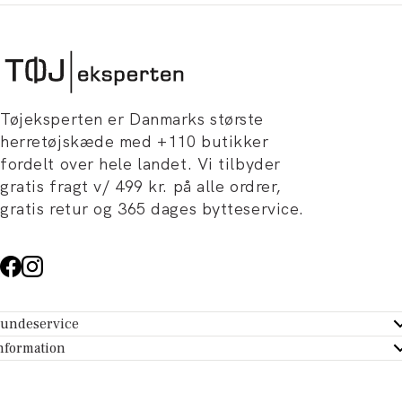
Tøjeksperten er Danmarks største
herretøjskæde med +110 butikker
fordelt over hele landet. Vi tilbyder
gratis fragt v/ 499 kr. på alle ordrer,
gratis retur og 365 dages bytteservice.
undeservice
ndeservice - Hjælpecenter
nformation
m Tøjeksperten
ontakt
tikker
turportal