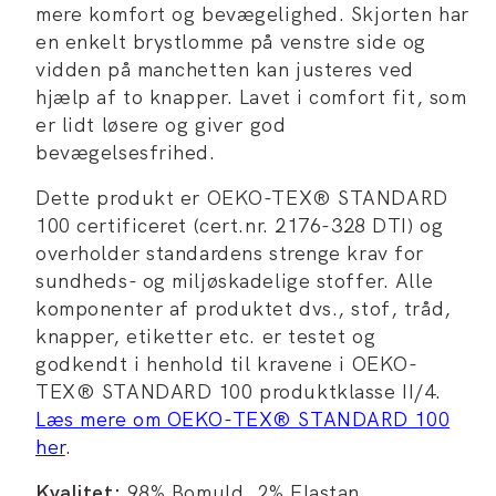
mere komfort og bevægelighed. Skjorten har
en enkelt brystlomme på venstre side og
vidden på manchetten kan justeres ved
hjælp af to knapper. Lavet i comfort fit, som
er lidt løsere og giver god
bevægelsesfrihed.
Dette produkt er OEKO-TEX® STANDARD
100 certificeret (cert.nr. 2176-328 DTI) og
overholder standardens strenge krav for
sundheds- og miljøskadelige stoffer. Alle
komponenter af produktet dvs., stof, tråd,
knapper, etiketter etc. er testet og
godkendt i henhold til kravene i OEKO-
TEX® STANDARD 100 produktklasse II/4.
Læs mere om OEKO-TEX® STANDARD 100
her
.
Kvalitet:
98% Bomuld, 2% Elastan