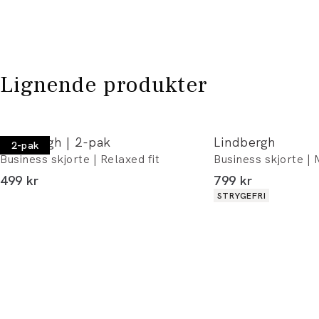
Lignende produkter
Lindbergh | 2-pak
Lindbergh
2-pak
Business skjorte | Relaxed fit
Business skjorte | 
I alt (inkl. rabat)
I alt (inkl. rabat)
499 kr
799 kr
Produkt egenskaber
STRYGEFRI