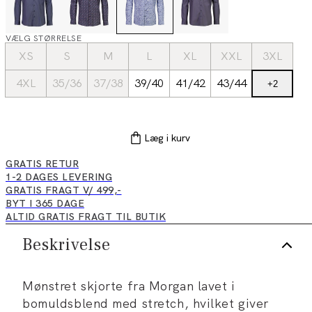
VÆLG STØRRELSE
XS
S
M
L
XL
XXL
3XL
4XL
35/36
37/38
39/40
41/42
43/44
+
2
Læg i kurv
GRATIS RETUR
1-2 DAGES LEVERING
GRATIS FRAGT V/ 499,-
BYT I 365 DAGE
ALTID GRATIS FRAGT TIL BUTIK
Beskrivelse
Mønstret skjorte fra Morgan lavet i
bomuldsblend med stretch, hvilket giver