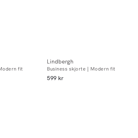
Lindbergh
Modern fit
Business skjorte | Modern fit
I alt (inkl. rabat)
599 kr