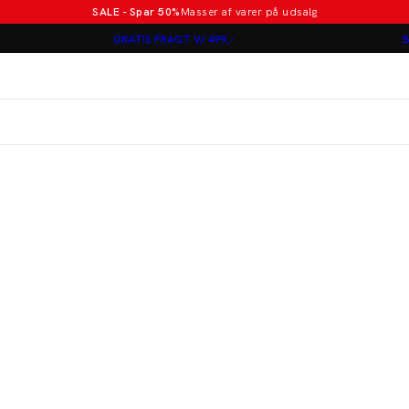
SALE - Spar 50%
Masser af varer på udsalg
Poloer i nye farver
GRATIS FRAGT V/ 499,-
B
Lindbergh
Jakkesæt fra 1499 kr.
er