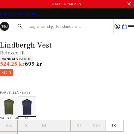
SALE - SPAR 50%
GRATIS FRAGT V/ 499,-
Søg her...
Lindbergh Vest
Relaxed fit
Produkt egenskaber
VANDAFVISENDE
I alt (uden rabat)
524,25 kr
699 kr
-25 %
FARVE: BLÅ / NAVY
VÆLG STØRRELSE
XS
S
M
L
XL
XXL
3XL