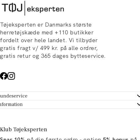
Tøjeksperten er Danmarks største
herretøjskæde med +110 butikker
fordelt over hele landet. Vi tilbyder
gratis fragt v/ 499 kr. på alle ordrer,
gratis retur og 365 dages bytteservice.
undeservice
ndeservice - Hjælpecenter
nformation
m Tøjeksperten
ontakt
tikker
turportal
Klub Tøjeksperten
spiration og artikler
rtryd dit køb
Spar 10%
på din første ordre - optjen
5% bonus
på