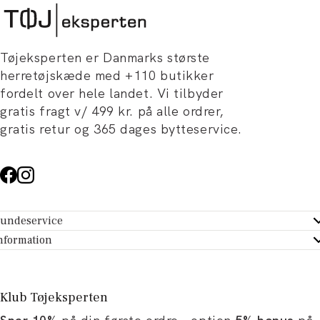
Tøjeksperten er Danmarks største
herretøjskæde med +110 butikker
fordelt over hele landet. Vi tilbyder
gratis fragt v/ 499 kr. på alle ordrer,
gratis retur og 365 dages bytteservice.
undeservice
ndeservice - Hjælpecenter
nformation
m Tøjeksperten
ontakt
tikker
turportal
Klub Tøjeksperten
spiration og artikler
rtryd dit køb