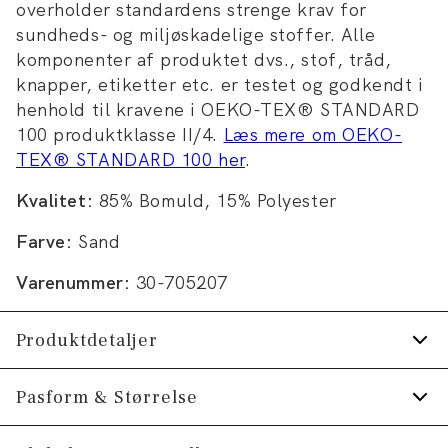
overholder standardens strenge krav for
sundheds- og miljøskadelige stoffer. Alle
komponenter af produktet dvs., stof, tråd,
knapper, etiketter etc. er testet og godkendt i
henhold til kravene i OEKO-TEX® STANDARD
100 produktklasse II/4.
Læs mere om OEKO-
TEX® STANDARD 100 her
.
Kvalitet:
85% Bomuld, 15% Polyester
Farve:
Sand
Varenummer:
30-705207
Produktdetaljer
T-shirten har rund hals.
Pasform & Størrelse
Logomærke nederst på venstre side.