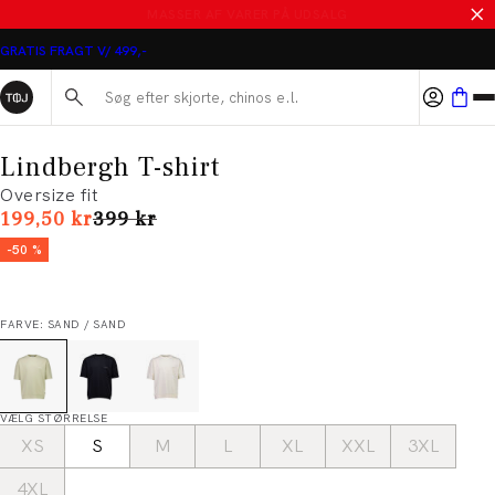
MASSER AF VARER PÅ UDSALG
GRATIS FRAGT V/ 499,-
Søg her...
Lindbergh T-shirt
Oversize fit
I alt (uden rabat)
199,50 kr
399 kr
-50 %
FARVE: SAND / SAND
VÆLG STØRRELSE
XS
S
M
L
XL
XXL
3XL
4XL