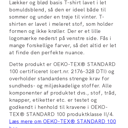
Lækker og blød basis T-shirt lavet i let
bomuldsblend, så den er ideel både til
sommer og under en trøje til vinter. T-
shirten er lavet i meleret stof, som holder
formen og ikke krøller. Der er et lille
logomærke nederst på venstre side. Fås i
mange forskellige farver, så det altid er let
at finde den perfekte nuance.
Dette produkt er OEKO-TEX® STANDARD
100 certificeret (cert.nr. 2176-328 DTI) og
overholder standardens strenge krav for
sundheds- og miljøskadelige stoffer. Alle
komponenter af produktet dvs., stof, tråd,
knapper, etiketter etc. er testet og
godkendt i henhold til kravene i OEKO-
TEX® STANDARD 100 produktklasse II/4.
Læs mere om OEKO-TEX® STANDARD 100