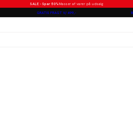
SALE - Spar 50%
Masser af varer på udsalg
Poloer i nye farver
GRATIS FRAGT V/ 499,-
B
Lindbergh
Jakkesæt fra 1499 kr.
er