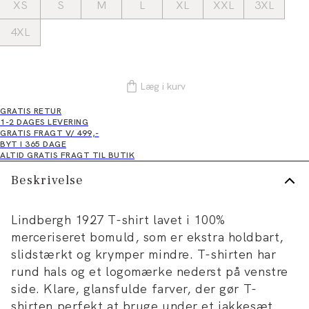
XS
S
M
L
XL
XXL
3XL
4XL
Læg i kurv
GRATIS RETUR
1-2 DAGES LEVERING
GRATIS FRAGT V/ 499,-
BYT I 365 DAGE
ALTID GRATIS FRAGT TIL BUTIK
Beskrivelse
Lindbergh 1927 T-shirt lavet i 100%
merceriseret bomuld, som er ekstra holdbart,
slidstærkt og krymper mindre. T-shirten har
rund hals og et logomærke nederst på venstre
side. Klare, glansfulde farver, der gør T-
shirten perfekt at bruge under et jakkesæt,