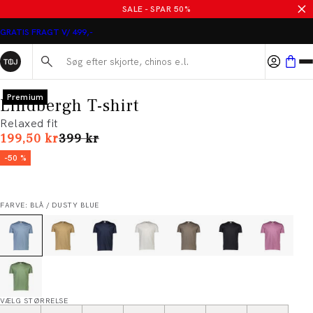
SALE - SPAR 50%
GRATIS FRAGT V/ 499,-
Søg her...
Premium
Lindbergh T-shirt
Relaxed fit
I alt (uden rabat)
199,50 kr
399 kr
-50 %
FARVE: BLÅ / DUSTY BLUE
VÆLG STØRRELSE