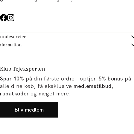
undeservice
ndeservice - Hjælpecenter
nformation
m Tøjeksperten
ontakt
tikker
turportal
Klub Tøjeksperten
spiration og artikler
rtryd dit køb
Spar 10%
på din første ordre - optjen
5% bonus
på
ørrelsesguide
avekort
alle dine køb, få eksklusive
medlemstilbud
,
b og karriere
turnering
rabatkoder
og meget mere.
okumentation
Bliv medlem