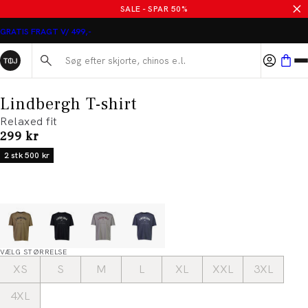
SALE - SPAR 50%
GRATIS FRAGT V/ 499,-
Søg her...
Lindbergh T-shirt
Relaxed fit
I alt (inkl. rabat)
299 kr
2 stk 500 kr
VÆLG STØRRELSE
XS
S
M
L
XL
XXL
3XL
4XL