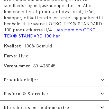
sundheds- og miljøskadelige stoffer. Alle
komponenter af produktet dvs., stof, tråd,
knapper, etiketter etc. er testet og godkendt i
henhold til kravene i OEKO-TEX® STANDARD
100 produktklasse II/4.
Læs mere om OEKO-
TEX® STANDARD 100 her
.
Kvalitet:
100% Bomuld
Farve:
Hvid
Varenummer:
30-425045
Produktdetaljer
Logomærke nederst på venstre side.
Pasform & Størrelse
Print på forsiden af T-shirten.
Fit:
Relaxed fit
Klub, bonus og medlemspriser