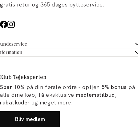
gratis retur og 365 dages bytteservice.
undeservice
ndeservice - Hjælpecenter
nformation
m Tøjeksperten
ontakt
tikker
turportal
Klub Tøjeksperten
spiration og artikler
rtryd dit køb
Spar 10%
på din første ordre - optjen
5% bonus
på
ørrelsesguide
avekort
alle dine køb, få eksklusive
medlemstilbud
,
b og karriere
turnering
rabatkoder
og meget mere.
okumentation
Bliv medlem