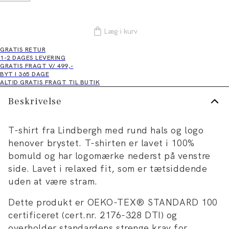
Læg i kurv
GRATIS RETUR
1-2 DAGES LEVERING
GRATIS FRAGT V/ 499,-
BYT I 365 DAGE
ALTID GRATIS FRAGT TIL BUTIK
Beskrivelse
T-shirt fra Lindbergh med rund hals og logo
henover brystet. T-shirten er lavet i 100%
bomuld og har logomærke nederst på venstre
side. Lavet i relaxed fit, som er tætsiddende
uden at være stram.
Dette produkt er OEKO-TEX® STANDARD 100
certificeret (cert.nr. 2176-328 DTI) og
overholder standardens strenge krav for