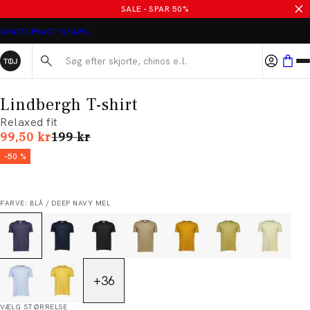
SALE - SPAR 50%
GRATIS FRAGT V/ 499,-
Søg her...
Lindbergh T-shirt
Relaxed fit
I alt (uden rabat)
99,50 kr
199 kr
-50 %
FARVE: BLÅ / DEEP NAVY MEL
+
36
VÆLG STØRRELSE