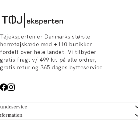
Tøjeksperten er Danmarks største
herretøjskæde med +110 butikker
fordelt over hele landet. Vi tilbyder
gratis fragt v/ 499 kr. på alle ordrer,
gratis retur og 365 dages bytteservice.
undeservice
ndeservice - Hjælpecenter
nformation
m Tøjeksperten
ontakt
tikker
turportal