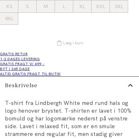
XS
S
M
L
XL
XXL
3XL
4XL
Læg i kurv
GRATIS RETUR
1-2 DAGES LEVERING
GRATIS FRAGT V/ 499,-
BYT I 365 DAGE
ALTID GRATIS FRAGT TIL BUTIK
Beskrivelse
T-shirt fra Lindbergh White med rund hals og
logo henover brystet. T-shirten er lavet i 100%
bomuld og har logomærke nederst på venstre
side. Lavet i relaxed fit, som er en smule
strammere end regular fit, men stadig giver