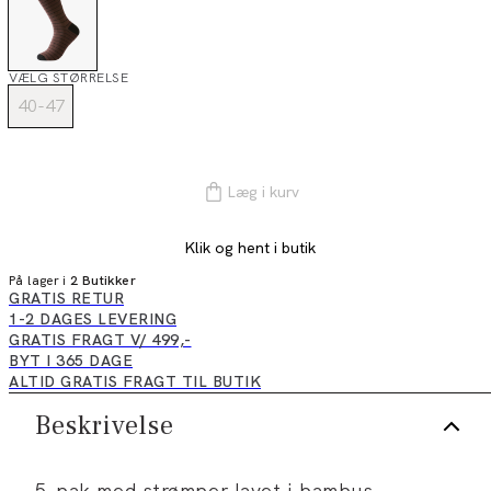
VÆLG STØRRELSE
40-47
Læg i kurv
Klik og hent i butik
På lager i
2 Butikker
GRATIS RETUR
1-2 DAGES LEVERING
GRATIS FRAGT V/ 499,-
BYT I 365 DAGE
ALTID GRATIS FRAGT TIL BUTIK
Beskrivelse
5-pak med strømper lavet i bambus