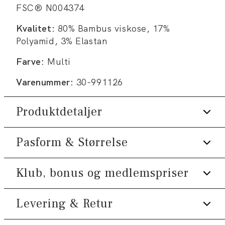
FSC® N004374
Kvalitet:
80% Bambus viskose, 17%
Polyamid, 3% Elastan
Farve:
Multi
Varenummer:
30-991126
Produktdetaljer
Pasform & Størrelse
Lavet i bambusviskose, som gør
strømperne temperaturregulerende og
super bløde.
Klub, bonus og medlemspriser
Størrelsesguide
Findes i én størrelse.
Med stretch for øget komfort.
Levering & Retur
Tilmeld dig Klub Tøjeksperten helt gratis.
5-pak med både ensfarvede og