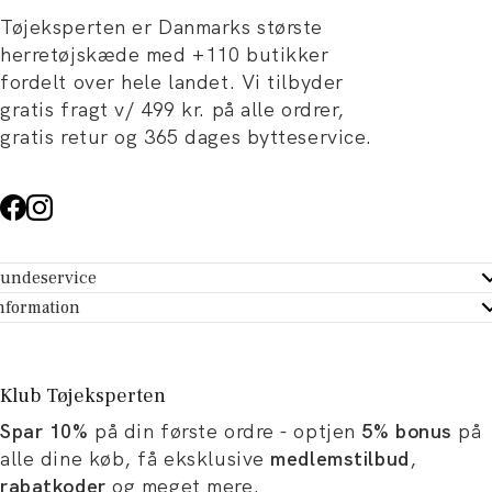
Tøjeksperten er Danmarks største
herretøjskæde med +110 butikker
fordelt over hele landet. Vi tilbyder
gratis fragt v/ 499 kr. på alle ordrer,
gratis retur og 365 dages bytteservice.
undeservice
ndeservice - Hjælpecenter
nformation
m Tøjeksperten
ontakt
tikker
turportal
Klub Tøjeksperten
spiration og artikler
rtryd dit køb
Spar 10%
på din første ordre - optjen
5% bonus
på
ørrelsesguide
avekort
alle dine køb, få eksklusive
medlemstilbud
,
b og karriere
turnering
rabatkoder
og meget mere.