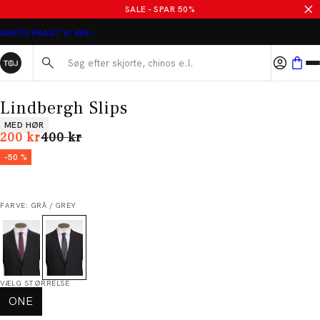
SALE - SPAR 50%
GRATIS FRAGT V/ 499,-
Søg her...
Lindbergh Slips
Produkt egenskaber
MED HØR
I alt (uden rabat)
200 kr
400 kr
-50 %
FARVE: GRÅ / GREY
VÆLG STØRRELSE
ONE