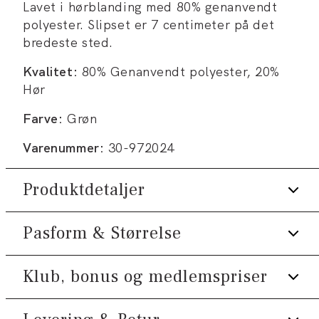
Lavet i hørblanding med 80% genanvendt
polyester. Slipset er 7 centimeter på det
bredeste sted.
Kvalitet:
80% Genanvendt polyester, 20%
Hør
Farve:
Grøn
Varenummer:
30-972024
Produktdetaljer
Pasform & Størrelse
Almindelig model.
Fremstillet med hør.
Klub, bonus og medlemspriser
Fremstillet med genanvendt polyester.
Størrelsesguide
Produktnr.: 30-972024
Tilmeld dig Klub Tøjeksperten helt gratis.