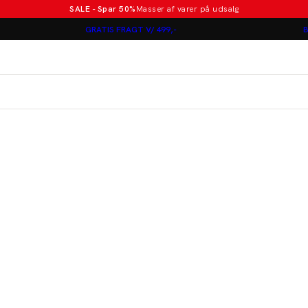
SALE - Spar 50%
Masser af varer på udsalg
Poloer i nye farver
GRATIS FRAGT V/ 499,-
B
Lindbergh
Jakkesæt fra 1499 kr.
er