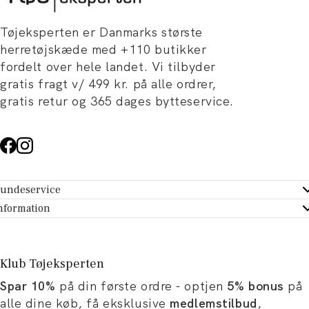
Tøjeksperten er Danmarks største
herretøjskæde med +110 butikker
fordelt over hele landet. Vi tilbyder
gratis fragt v/ 499 kr. på alle ordrer,
gratis retur og 365 dages bytteservice.
undeservice
ndeservice - Hjælpecenter
nformation
m Tøjeksperten
ontakt
tikker
turportal
Klub Tøjeksperten
spiration og artikler
rtryd dit køb
Spar 10%
på din første ordre - optjen
5% bonus
på
ørrelsesguide
avekort
alle dine køb, få eksklusive
medlemstilbud
,