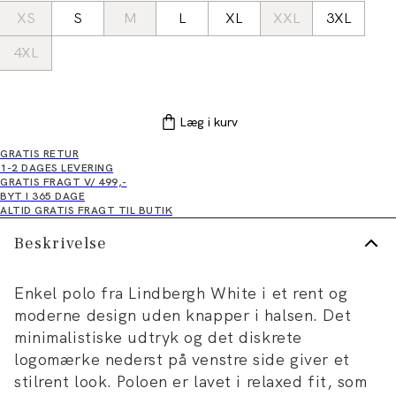
XS
S
M
L
XL
XXL
3XL
4XL
Læg i kurv
GRATIS RETUR
1-2 DAGES LEVERING
GRATIS FRAGT V/ 499,-
BYT I 365 DAGE
ALTID GRATIS FRAGT TIL BUTIK
Beskrivelse
Enkel polo fra Lindbergh White i et rent og
moderne design uden knapper i halsen. Det
minimalistiske udtryk og det diskrete
logomærke nederst på venstre side giver et
stilrent look. Poloen er lavet i relaxed fit, som