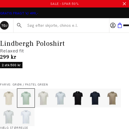
SALE - SPAR 50%
GRATIS FRAGT V/ 499,-
Søg her...
Lindbergh Poloshirt
Relaxed fit
I alt (inkl. rabat)
299 kr
2 stk 500 kr
FARVE: GRØN / PASTEL GREEN
VÆLG STØRRELSE