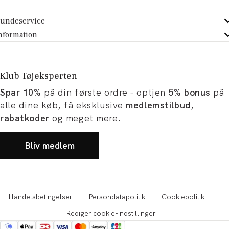
undeservice
ndeservice - Hjælpecenter
nformation
m Tøjeksperten
ontakt
tikker
turportal
Klub Tøjeksperten
spiration og artikler
rtryd dit køb
Spar 10%
på din første ordre - optjen
5% bonus
på
ørrelsesguide
avekort
alle dine køb, få eksklusive
medlemstilbud
,
b og karriere
turnering
rabatkoder
og meget mere.
okumentation
Bliv medlem
Handelsbetingelser
Persondatapolitik
Cookiepolitik
Rediger cookie-indstillinger