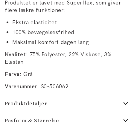
Produktet er lavet med Superflex, som giver
flere lækre funktioner:
Ekstra elasticitet
100% bevægelsesfrihed
Maksimal komfort dagen lang
Kvalitet:
75% Polyester, 22% Viskose, 3%
Elastan
Farve:
Grå
Varenummer:
30-506062
Produktdetaljer
Shortsene har gylp med lynlås.
Pasform & Størrelse
Der er to paspolerede baglommer med