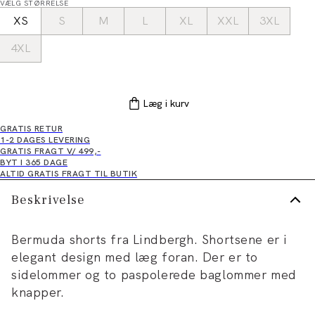
VÆLG STØRRELSE
XS
S
M
L
XL
XXL
3XL
4XL
Læg i kurv
GRATIS RETUR
1-2 DAGES LEVERING
GRATIS FRAGT V/ 499,-
BYT I 365 DAGE
ALTID GRATIS FRAGT TIL BUTIK
Beskrivelse
Bermuda shorts fra Lindbergh. Shortsene er i
elegant design med læg foran. Der er to
sidelommer og to paspolerede baglommer med
knapper.