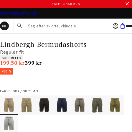
SALE - SPAR 50%
GRATIS FRAGT V/ 499,-
Søg her...
Lindbergh Bermudashorts
Regular fit
Produkt egenskaber
SUPERFLEX
I alt (uden rabat)
199,50 kr
399 kr
-50 %
FARVE: GRÅ / GREY MEL