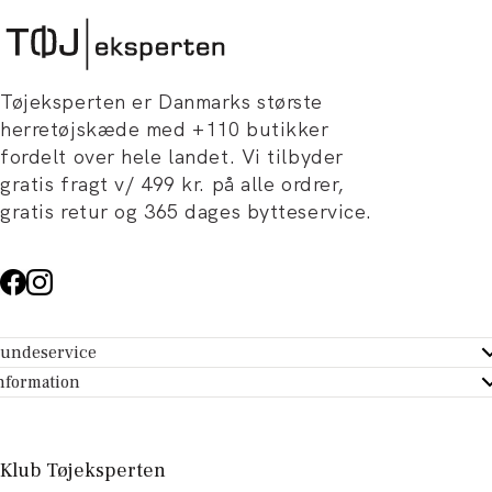
Tøjeksperten er Danmarks største
herretøjskæde med +110 butikker
fordelt over hele landet. Vi tilbyder
gratis fragt v/ 499 kr. på alle ordrer,
gratis retur og 365 dages bytteservice.
undeservice
ndeservice - Hjælpecenter
nformation
m Tøjeksperten
ontakt
tikker
turportal
Klub Tøjeksperten
spiration og artikler
rtryd dit køb