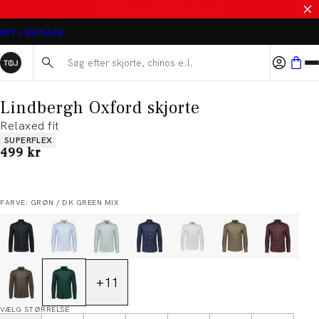
SALE - SPAR 50%
BYT I 365 DAGE
Søg her...
Lindbergh Oxford skjorte
Relaxed fit
Produkt egenskaber
SUPERFLEX
I alt (inkl. rabat)
499 kr
FARVE: GRØN / DK GREEN MIX
+
11
VÆLG STØRRELSE