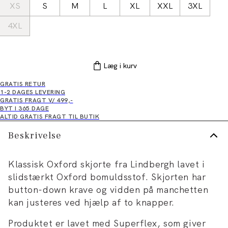
XS
S
M
L
XL
XXL
3XL
4XL
Læg i kurv
GRATIS RETUR
1-2 DAGES LEVERING
GRATIS FRAGT V/ 499,-
BYT I 365 DAGE
ALTID GRATIS FRAGT TIL BUTIK
Beskrivelse
Klassisk Oxford skjorte fra Lindbergh lavet i
slidstærkt Oxford bomuldsstof. Skjorten har
button-down krave og vidden på manchetten
kan justeres ved hjælp af to knapper.
Produktet er lavet med Superflex, som giver