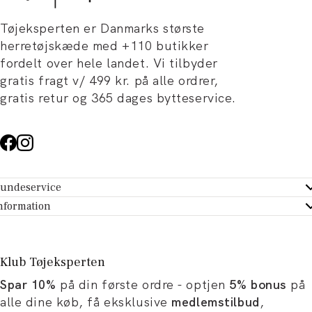
Tøjeksperten er Danmarks største
herretøjskæde med +110 butikker
fordelt over hele landet. Vi tilbyder
gratis fragt v/ 499 kr. på alle ordrer,
gratis retur og 365 dages bytteservice.
undeservice
ndeservice - Hjælpecenter
nformation
m Tøjeksperten
ontakt
tikker
turportal
Klub Tøjeksperten
spiration og artikler
rtryd dit køb
Spar 10%
på din første ordre - optjen
5% bonus
på
ørrelsesguide
avekort
alle dine køb, få eksklusive
medlemstilbud
,
b og karriere