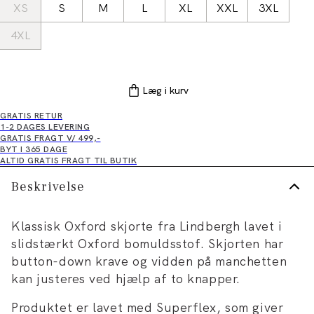
XS
S
M
L
XL
XXL
3XL
4XL
Læg i kurv
GRATIS RETUR
1-2 DAGES LEVERING
GRATIS FRAGT V/ 499,-
BYT I 365 DAGE
ALTID GRATIS FRAGT TIL BUTIK
Beskrivelse
Klassisk Oxford skjorte fra Lindbergh lavet i
slidstærkt Oxford bomuldsstof. Skjorten har
button-down krave og vidden på manchetten
kan justeres ved hjælp af to knapper.
Produktet er lavet med Superflex, som giver