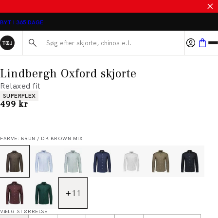
SALE - SPAR 50%
BYT I 365 DAGE
Søg her...
Lindbergh Oxford skjorte
Relaxed fit
Produkt egenskaber
SUPERFLEX
I alt (inkl. rabat)
499 kr
FARVE: BRUN / DK BROWN MIX
+
11
VÆLG STØRRELSE