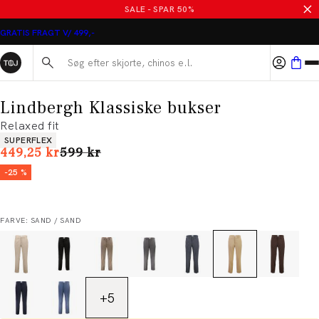
SALE - SPAR 50%
GRATIS FRAGT V/ 499,-
Søg her...
Lindbergh Klassiske bukser
Relaxed fit
Produkt egenskaber
SUPERFLEX
I alt (uden rabat)
449,25 kr
599 kr
-25 %
FARVE: SAND / SAND
+
5