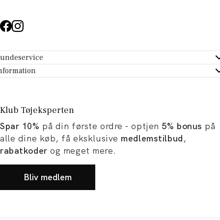
undeservice
ndeservice - Hjælpecenter
nformation
m Tøjeksperten
ontakt
tikker
turportal
Klub Tøjeksperten
spiration og artikler
rtryd dit køb
Spar 10%
på din første ordre - optjen
5% bonus
på
ørrelsesguide
avekort
alle dine køb, få eksklusive
medlemstilbud
,
b og karriere
turnering
rabatkoder
og meget mere.
okumentation
Bliv medlem