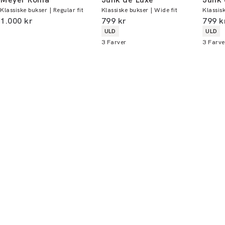
Klassiske bukser | Regular fit
Klassiske bukser | Wide fit
Klassis
Du kan indløse din bonus 365 dage om året i
I alt (inkl. rabat)
I alt (inkl. rabat)
I alt 
1.000 kr
799 kr
799 k
alle butikker og online.
Produkt egenskaber
Produ
ULD
ULD
3
Farver
3
Farve
Bliv medlem
* Rabatten gælder alle ikke-nedsatte varer.