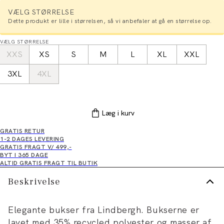
VÆLG STØRRELSE
Dette produkt er lille i størrelsen, så vi anbefaler at gå en størrelse op.
VÆLG STØRRELSE
XXS
XS
S
M
L
XL
XXL
3XL
4XL
Læg i kurv
GRATIS RETUR
1-2 DAGES LEVERING
GRATIS FRAGT V/ 499,-
BYT I 365 DAGE
ALTID GRATIS FRAGT TIL BUTIK
Beskrivelse
Elegante bukser fra Lindbergh. Bukserne er
lavet med 35% recycled polyester og masser af