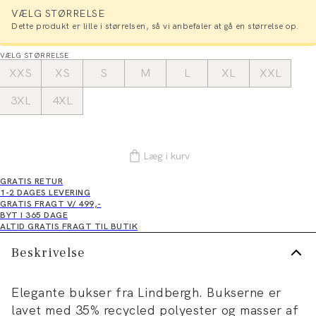
VÆLG STØRRELSE
Dette produkt er lille i størrelsen, så vi anbefaler at gå en størrelse op.
VÆLG STØRRELSE
XXS
XS
S
M
L
XL
XXL
3XL
4XL
Læg i kurv
GRATIS RETUR
1-2 DAGES LEVERING
GRATIS FRAGT V/ 499,-
BYT I 365 DAGE
ALTID GRATIS FRAGT TIL BUTIK
Beskrivelse
Elegante bukser fra Lindbergh. Bukserne er
lavet med 35% recycled polyester og masser af