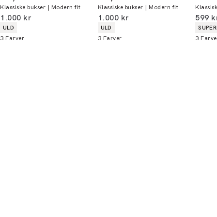
Klassiske bukser | Modern fit
Klassiske bukser | Modern fit
Klassis
Du kan indløse din bonus 365 dage om året i
I alt (inkl. rabat)
I alt (inkl. rabat)
I alt 
1.000 kr
1.000 kr
599 k
alle butikker og online.
Produkt egenskaber
Produkt egenskaber
Produ
ULD
ULD
SUPER
3
Farver
3
Farver
3
Farve
Bliv medlem
* Rabatten gælder alle ikke-nedsatte varer.