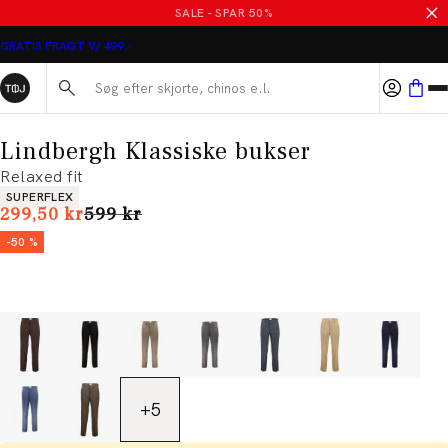
SALE - SPAR 50%
GRATIS FRAGT V/ 499,-
Søg her...
Lindbergh Klassiske bukser
Relaxed fit
Produkt egenskaber
SUPERFLEX
I alt (uden rabat)
299,50 kr
599 kr
-50 %
+
5