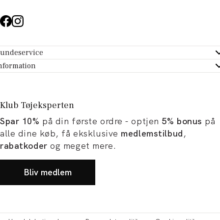
undeservice
ndeservice - Hjælpecenter
nformation
m Tøjeksperten
ontakt
tikker
turportal
Klub Tøjeksperten
spiration og artikler
rtryd dit køb
Spar 10%
på din første ordre - optjen
5% bonus
på
ørrelsesguide
avekort
alle dine køb, få eksklusive
medlemstilbud
,
b og karriere
turnering
rabatkoder
og meget mere.
okumentation
Bliv medlem