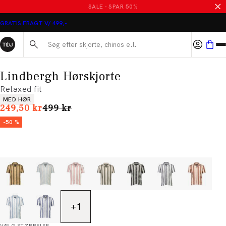
SALE - SPAR 50%
GRATIS FRAGT V/ 499,-
Søg her...
Lindbergh Hørskjorte
Relaxed fit
Produkt egenskaber
MED HØR
I alt (uden rabat)
249,50 kr
499 kr
-50 %
+
1
VÆLG STØRRELSE