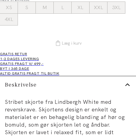
XS
S
M
L
XL
XXL
3XL
4XL
Læg i kurv
GRATIS RETUR
1-2 DAGES LEVERING
GRATIS FRAGT V/ 499,-
BYT I 365 DAGE
ALTID GRATIS FRAGT TIL BUTIK
Beskrivelse
Stribet skjorte fra Lindbergh White med
reverskrave. Skjortens design er enkelt og
materialet er en behagelig blanding af hør og
bomuld, som gør skjorten let og åndbar.
Skjorten er lavet i relaxed fit, som er lidt