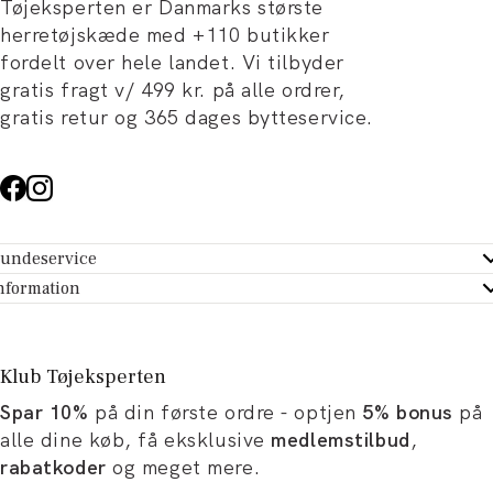
Tøjeksperten er Danmarks største
herretøjskæde med +110 butikker
fordelt over hele landet. Vi tilbyder
gratis fragt v/ 499 kr. på alle ordrer,
gratis retur og 365 dages bytteservice.
undeservice
ndeservice - Hjælpecenter
nformation
m Tøjeksperten
ontakt
tikker
turportal
Klub Tøjeksperten
spiration og artikler
rtryd dit køb
Spar 10%
på din første ordre - optjen
5% bonus
på
ørrelsesguide
avekort
alle dine køb, få eksklusive
medlemstilbud
,
b og karriere
turnering
rabatkoder
og meget mere.
okumentation