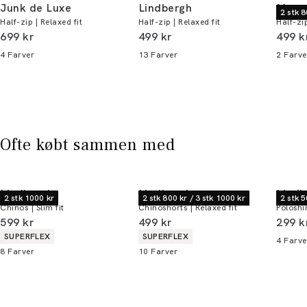
Junk de Luxe
Lindbergh
Morg
2 stk 8
Half-zip | Relaxed fit
Half-zip | Relaxed fit
Half-zi
Du kan indløse din bonus 365 dage om året i
I alt (inkl. rabat)
I alt (inkl. rabat)
I alt 
699 kr
499 kr
499 k
alle butikker og online.
4
Farver
13
Farver
2
Farve
Bliv medlem
* Rabatten gælder alle ikke-nedsatte varer.
Ofte købt sammen med
Lindbergh
Lindbergh
Lindb
2 stk 1000 kr
2 stk 800 kr / 3 stk 1000 kr
2 stk 5
Chinos | Slim fit
Chinoshorts | Relaxed fit
Poloshi
I alt (inkl. rabat)
I alt (inkl. rabat)
I alt 
599 kr
499 kr
299 k
Produkt egenskaber
Produkt egenskaber
SUPERFLEX
SUPERFLEX
4
Farve
8
Farver
10
Farver