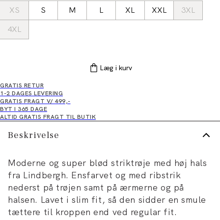
XS
S
M
L
XL
XXL
3XL
4XL
Læg i kurv
GRATIS RETUR
1-2 DAGES LEVERING
GRATIS FRAGT V/ 499,-
BYT I 365 DAGE
ALTID GRATIS FRAGT TIL BUTIK
Beskrivelse
Moderne og super blød striktrøje med høj hals
fra Lindbergh. Ensfarvet og med ribstrik
nederst på trøjen samt på ærmerne og på
halsen. Lavet i slim fit, så den sidder en smule
tættere til kroppen end ved regular fit.