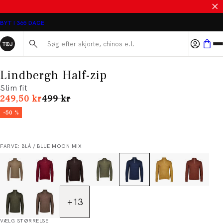
SALE - SPAR 50%
BYT I 365 DAGE
Søg her...
Lindbergh Half-zip
Slim fit
I alt (uden rabat)
249,50 kr
499 kr
-50 %
FARVE: BLÅ / BLUE MOON MIX
+
13
VÆLG STØRRELSE