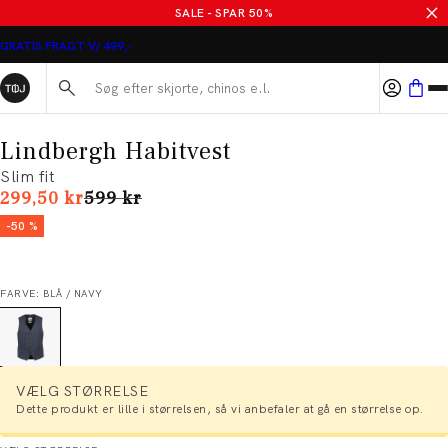
SALE - SPAR 50%
GRATIS FRAGT V/ 499,-
Søg her...
Lindbergh Habitvest
Slim fit
I alt (uden rabat)
299,50 kr
599 kr
-50 %
FARVE: BLÅ / NAVY
VÆLG STØRRELSE
Dette produkt er lille i størrelsen, så vi anbefaler at gå en størrelse op.