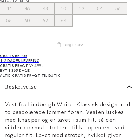
VÆLG STØRRELSE
44
46
48
50
52
54
56
58
60
62
64
Læg i kurv
GRATIS RETUR
1-2 DAGES LEVERING
GRATIS FRAGT V/ 499,-
BYT I 365 DAGE
ALTID GRATIS FRAGT TIL BUTIK
Beskrivelse
Vest fra Lindbergh White. Klassisk design med
to paspolerede lommer foran. Vesten lukkes
med knapper og er lavet i slim fit, så den
sidder en smule tættere til kroppen end ved
regular fit. Lavet med stretch, hvilket giver