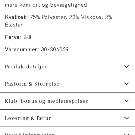
mere komfort og bevægelighed.
Kvalitet:
75% Polyester, 23% Viskose, 2%
Elastan
Farve:
Blå
Varenummer:
30-306029
Produktdetaljer
Med stretch for ekstra komfort.
Pasform & Størrelse
Vesten lukkes med fem knapper foran.
Fit:
Slim fit
Klub, bonus og medlemspriser
Der er to paspolerede lommer foran.
Produktet er lille i størrelsen, så vi anbefaler at
Produktnr.: 30-306029
Tilmeld dig Klub Tøjeksperten helt gratis.
Levering & Retur
gå en størrelse op., Tætsiddende pasform, der
fremhæver kroppen
Spar 10% på din første ordre *