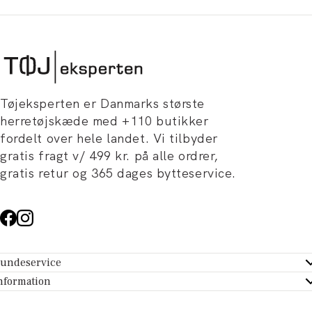
Tøjeksperten er Danmarks største
herretøjskæde med +110 butikker
fordelt over hele landet. Vi tilbyder
gratis fragt v/ 499 kr. på alle ordrer,
gratis retur og 365 dages bytteservice.
undeservice
ndeservice - Hjælpecenter
nformation
m Tøjeksperten
ontakt