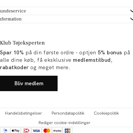
undeservice
ndeservice - Hjælpecenter
nformation
m Tøjeksperten
ontakt
tikker
turportal
Klub Tøjeksperten
spiration og artikler
rtryd dit køb
Spar 10%
på din første ordre - optjen
5% bonus
på
ørrelsesguide
avekort
alle dine køb, få eksklusive
medlemstilbud
,
b og karriere
turnering
rabatkoder
og meget mere.
okumentation
Bliv medlem
Handelsbetingelser
Persondatapolitik
Cookiepolitik
Rediger cookie-indstillinger