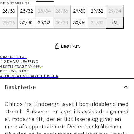
VÆLG STØRRELSE
28/30
28/32
28/34
28/36
29/30
29/32
29/34
29/36
30/30
30/32
30/34
30/36
31/30
+
31
Læg i kurv
GRATIS RETUR
1-2 DAGES LEVERING
GRATIS FRAGT V/ 499,-
BYT I 365 DAGE
ALTID GRATIS FRAGT TIL BUTIK
Beskrivelse
Chinos fra Lindbergh lavet i bomuldsblend med
stretch. Bukserne er lavet i klassisk design med
et moderne fit, der er lidt løsere og giver en
mere afslappet silhuet. Der er to skrålommer
på siden og to baglommer med knapper. Lavet i