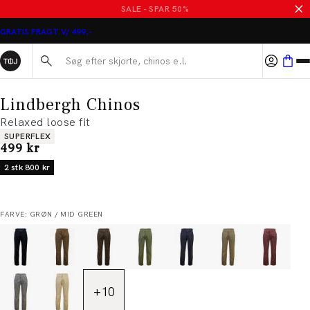
SALE - SPAR 50%
GRATIS FRAGT V/ 499,-
Søg her...
Lindbergh Chinos
Relaxed loose fit
Produkt egenskaber
SUPERFLEX
I alt (inkl. rabat)
499 kr
2 stk 800 kr
FARVE: GRØN / MID GREEN
+
10