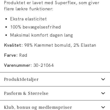
Produktet er lavet med Superflex, som giver
flere lækre funktioner:
Ekstra elasticitet
100% bevægelsesfrihed
Maksimal komfort dagen lang
Kvalitet:
98% Kæmmet bomuld, 2% Elastan
Farve:
Rød
Varenummer:
30-21064
Produktdetaljer
Skjorten har button-down krave.
Pasform & Størrelse
Manchetten har to knapper til at justere
Fit:
Slim fit
Klub, bonus og medlemspriser
størrelsen.