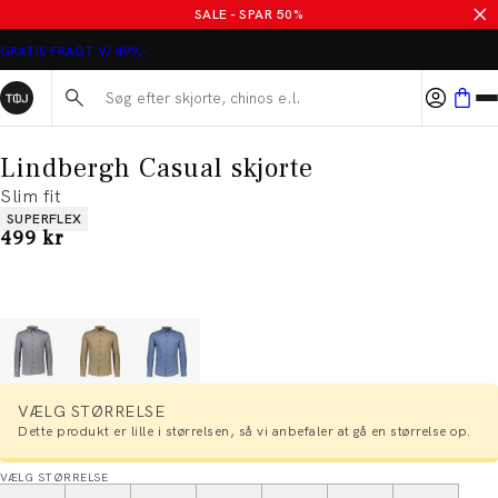
SALE - SPAR 50%
GRATIS FRAGT V/ 499,-
Søg her...
Lindbergh Casual skjorte
Slim fit
Produkt egenskaber
SUPERFLEX
I alt (inkl. rabat)
499 kr
VÆLG STØRRELSE
Dette produkt er lille i størrelsen, så vi anbefaler at gå en størrelse op.
VÆLG STØRRELSE