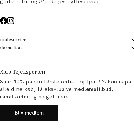
gratis retur og 365 dages bytteservice.
undeservice
ndeservice - Hjælpecenter
nformation
m Tøjeksperten
ontakt
tikker
turportal
Klub Tøjeksperten
spiration og artikler
rtryd dit køb
Spar 10%
på din første ordre - optjen
5% bonus
på
ørrelsesguide
avekort
alle dine køb, få eksklusive
medlemstilbud
,
b og karriere
turnering
rabatkoder
og meget mere.
okumentation
Bliv medlem