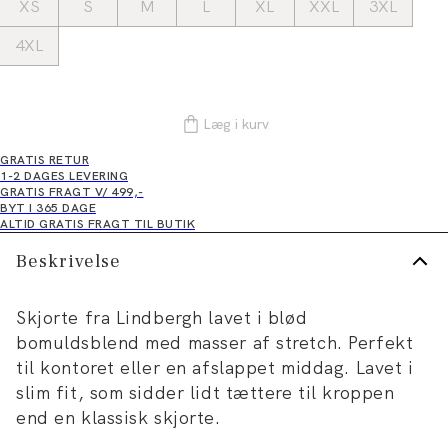
XS
S
M
L
XL
XXL
3XL
4XL
Læg i kurv
GRATIS RETUR
1-2 DAGES LEVERING
GRATIS FRAGT V/ 499,-
BYT I 365 DAGE
ALTID GRATIS FRAGT TIL BUTIK
Beskrivelse
Skjorte fra Lindbergh lavet i blød
bomuldsblend med masser af stretch. Perfekt
til kontoret eller en afslappet middag. Lavet i
slim fit, som sidder lidt tættere til kroppen
end en klassisk skjorte.