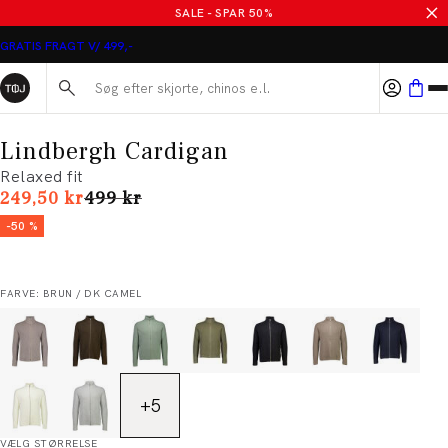
SALE - SPAR 50%
GRATIS FRAGT V/ 499,-
Søg her...
Lindbergh Cardigan
Relaxed fit
I alt (uden rabat)
249,50 kr
499 kr
-50 %
FARVE: BRUN / DK CAMEL
+
5
VÆLG STØRRELSE