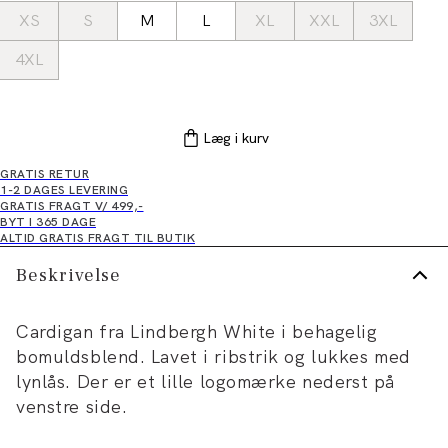
XS
S
M
L
XL
XXL
3XL
4XL
Læg i kurv
GRATIS RETUR
1-2 DAGES LEVERING
GRATIS FRAGT V/ 499,-
BYT I 365 DAGE
ALTID GRATIS FRAGT TIL BUTIK
Beskrivelse
Cardigan fra Lindbergh White i behagelig
bomuldsblend. Lavet i ribstrik og lukkes med
lynlås. Der er et lille logomærke nederst på
venstre side.