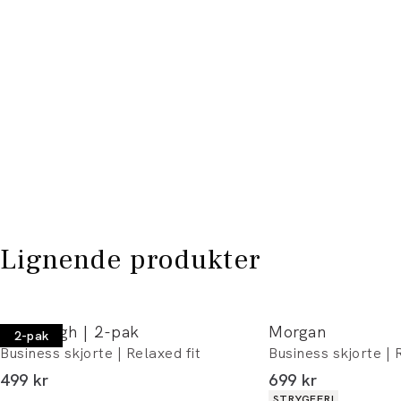
Lignende produkter
Lindbergh | 2-pak
Morgan
2-pak
Business skjorte | Relaxed fit
Business skjorte | R
I alt (inkl. rabat)
I alt (inkl. rabat)
499 kr
699 kr
Produkt egenskaber
STRYGEFRI