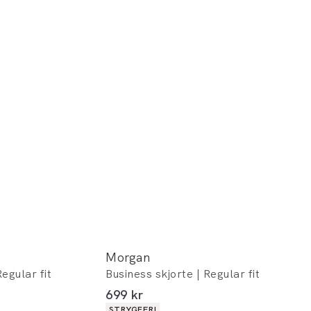
Morgan
egular fit
Business skjorte | Regular fit
I alt (inkl. rabat)
699 kr
Produkt egenskaber
STRYGEFRI