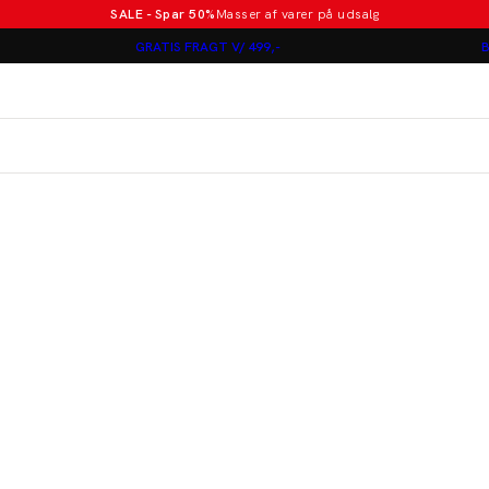
SALE - Spar 50%
Masser af varer på udsalg
Poloer i nye farver
GRATIS FRAGT V/ 499,-
B
Lindbergh
Jakkesæt fra 1499 kr.
er