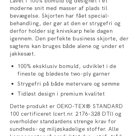
Lavet i 100% bomuld og designet i et
moderne snit med masser af plads til
bevægelse. Skjorten har fået special-
behandling, der gør at den er strygefri og
derfor holder sig knivskarp hele dagen
igennem. Den perfekte business skjorte, der
sagtens kan bruges både alene og under et
jakkesæt.
100% eksklusiv bomuld, udviklet i de
fineste og blødeste two-ply garner
Strygefri på både metervare og sømme
Tidløst design i premium kvalitet
Dette produkt er OEKO-TEX® STANDARD
100 certificeret (cert.nr. 2176-328 DTI) og
overholder standardens strenge krav for
sundheds- og miljøskadelige stoffer. Alle