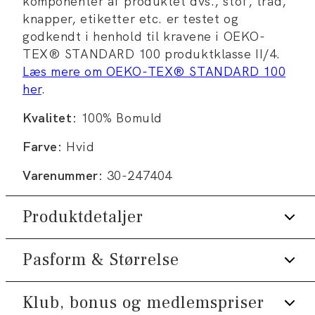
komponenter af produktet dvs., stof, tråd,
knapper, etiketter etc. er testet og
godkendt i henhold til kravene i OEKO-
TEX® STANDARD 100 produktklasse II/4.
Læs mere om OEKO-TEX® STANDARD 100
her
.
Kvalitet:
100% Bomuld
Farve:
Hvid
Varenummer:
30-247404
Produktdetaljer
Pasform & Størrelse
Certificeret med OEKO-TEX®
STANDARD 100.
Fremstillet i 100% bomuld.
Klub, bonus og medlemspriser
Fit:
Modern fit