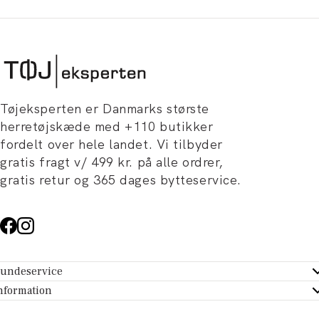
Tøjeksperten er Danmarks største
herretøjskæde med +110 butikker
fordelt over hele landet. Vi tilbyder
gratis fragt v/ 499 kr. på alle ordrer,
gratis retur og 365 dages bytteservice.
undeservice
ndeservice - Hjælpecenter
nformation
m Tøjeksperten
ontakt