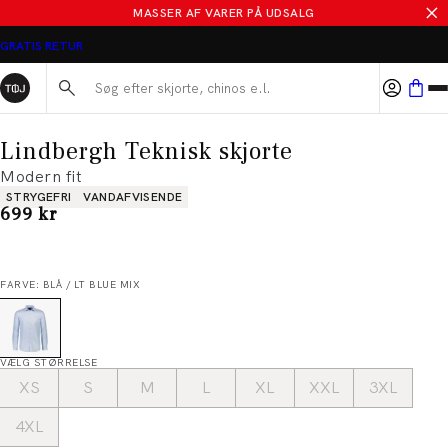
MASSER AF VARER PÅ UDSALG
GRATIS RETUR
Søg her...
Lindbergh Teknisk skjorte
Modern fit
Produkt egenskaber
STRYGEFRI
VANDAFVISENDE
I alt (inkl. rabat)
699 kr
FARVE: BLÅ / LT BLUE MIX
VÆLG STØRRELSE
XS
S
M
L
XL
XXL
3XL
4XL