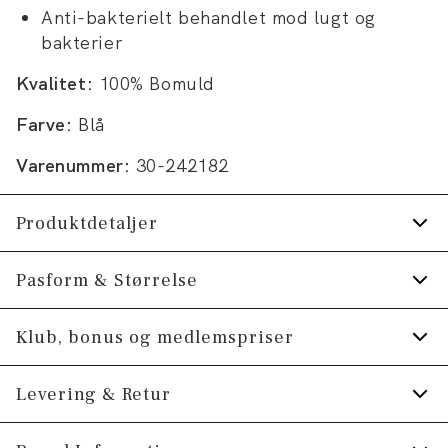
Anti-bakterielt behandlet mod lugt og
bakterier
Kvalitet:
100% Bomuld
Farve:
Blå
Varenummer:
30-242182
Produktdetaljer
Anti-bakterielt behandlet mod lugt og
Pasform & Størrelse
bakterier.
Fit:
Modern fit
Klub, bonus og medlemspriser
Fremstillet i 100% bomuld.
Manchetten har to knapper til at justere
Figursyet pasform, der stadig giver fin
Tilmeld dig Klub Tøjeksperten helt gratis.
Levering & Retur
størrelsen.
bevægelsesfrihed
Skjorten er strygefri.
Model:
Spar 10% på din første ordre *
Modellen er 187 centimeter høj, og har