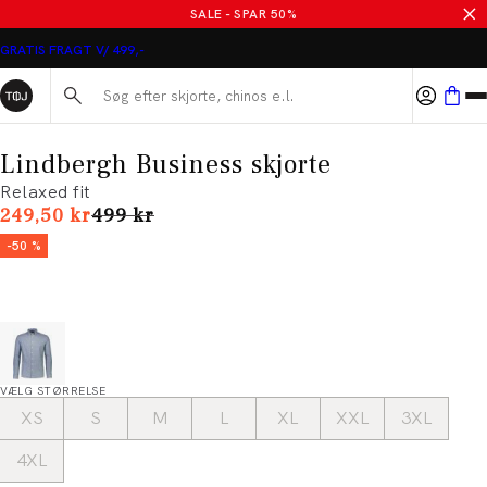
SALE - SPAR 50%
GRATIS FRAGT V/ 499,-
Søg her...
Lindbergh Business skjorte
Relaxed fit
I alt (uden rabat)
249,50 kr
499 kr
-50 %
VÆLG STØRRELSE
XS
S
M
L
XL
XXL
3XL
4XL