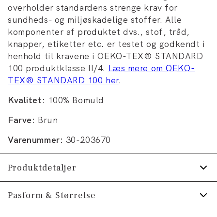
overholder standardens strenge krav for
sundheds- og miljøskadelige stoffer. Alle
komponenter af produktet dvs., stof, tråd,
knapper, etiketter etc. er testet og godkendt i
henhold til kravene i OEKO-TEX® STANDARD
100 produktklasse II/4.
Læs mere om OEKO-
TEX® STANDARD 100 her
.
Kvalitet:
100% Bomuld
Farve:
Brun
Varenummer:
30-203670
Produktdetaljer
Skjorten har button-down krave.
Pasform & Størrelse
Manchetten har to knapper til at justere