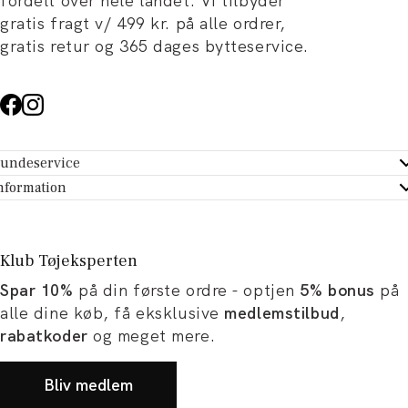
fordelt over hele landet. Vi tilbyder
gratis fragt v/ 499 kr. på alle ordrer,
gratis retur og 365 dages bytteservice.
undeservice
ndeservice - Hjælpecenter
nformation
m Tøjeksperten
ontakt
tikker
turportal
Klub Tøjeksperten
spiration og artikler
rtryd dit køb
Spar 10%
på din første ordre - optjen
5% bonus
på
ørrelsesguide
avekort
alle dine køb, få eksklusive
medlemstilbud
,
b og karriere
turnering
rabatkoder
og meget mere.
okumentation
Bliv medlem