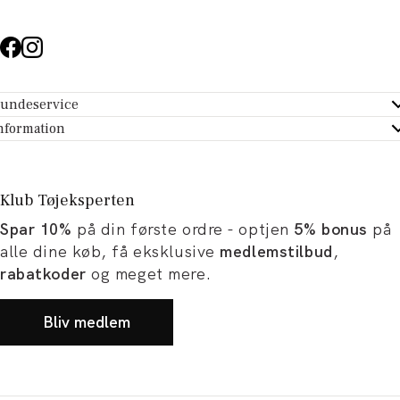
undeservice
ndeservice - Hjælpecenter
nformation
m Tøjeksperten
ontakt
tikker
turportal
Klub Tøjeksperten
spiration og artikler
rtryd dit køb
Spar 10%
på din første ordre - optjen
5% bonus
på
ørrelsesguide
avekort
alle dine køb, få eksklusive
medlemstilbud
,
b og karriere
turnering
rabatkoder
og meget mere.
okumentation
Bliv medlem