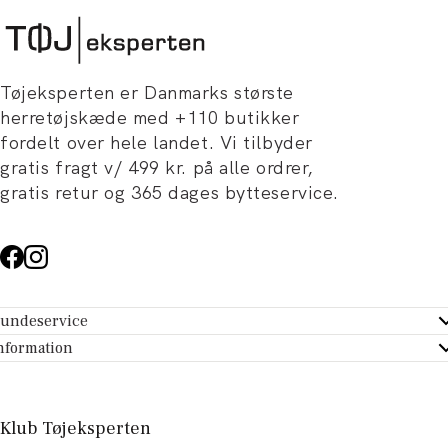
Tøjeksperten er Danmarks største
herretøjskæde med +110 butikker
fordelt over hele landet. Vi tilbyder
gratis fragt v/ 499 kr. på alle ordrer,
gratis retur og 365 dages bytteservice.
undeservice
ndeservice - Hjælpecenter
nformation
m Tøjeksperten
ontakt
tikker
turportal
Klub Tøjeksperten
spiration og artikler
rtryd dit køb