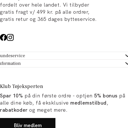
fordelt over hele landet. Vi tilbyder
gratis fragt v/ 499 kr. på alle ordrer,
gratis retur og 365 dages bytteservice.
undeservice
ndeservice - Hjælpecenter
nformation
m Tøjeksperten
ontakt
tikker
turportal
Klub Tøjeksperten
spiration og artikler
rtryd dit køb
Spar 10%
på din første ordre - optjen
5% bonus
på
ørrelsesguide
avekort
alle dine køb, få eksklusive
medlemstilbud
,
b og karriere
turnering
rabatkoder
og meget mere.
okumentation
Bliv medlem