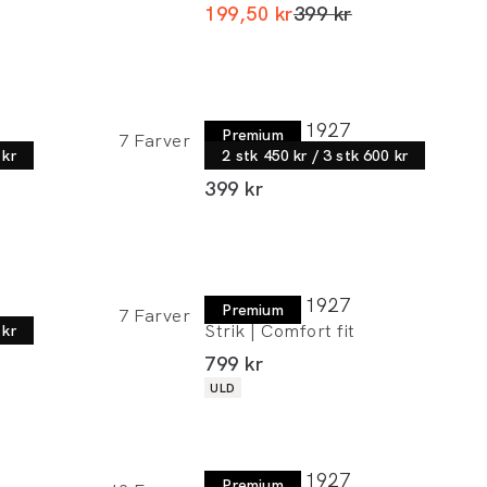
I alt (uden rabat)
199,50 kr
399 kr
Lindbergh 1927
Premium
7
Farver
T-shirt | Relaxed fit
 kr
2 stk 450 kr / 3 stk 600 kr
I alt (inkl. rabat)
399 kr
Lindbergh 1927
Premium
7
Farver
Strik | Comfort fit
 kr
I alt (inkl. rabat)
799 kr
Produkt egenskaber
ULD
Lindbergh 1927
Premium