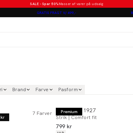
SALE - Spar 50%
Masser af varer på udsalg
Poloer i nye farver
GRATIS FRAGT V/ 499,-
B
Lindbergh
Jakkesæt fra 1499 kr.
er
ri
Brand
Farve
Pasform
Lindbergh 1927
Premium
7
Farver
Strik | Comfort fit
 kr
I alt (inkl. rabat)
799 kr
Produkt egenskaber
ULD