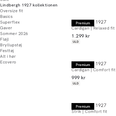
Lindbergh 1927 kollektionen
Oversize fit
Basics
Lindbergh 1927
Superflex
Premium
Gaver
Cardigan | Relaxed fit
Sommer 2026
I alt (inkl. rabat)
1.299 kr
Fløjl
Produkt egenskaber
ULD
Bryllupstøj
Festtøj
Alt i hør
Ecovero
Lindbergh 1927
Premium
Cardigan | Comfort fit
I alt (inkl. rabat)
999 kr
Produkt egenskaber
ULD
Lindbergh 1927
Premium
Strik | Comfort fit