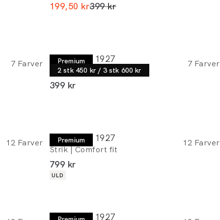
I alt (uden rabat)
199,50 kr
399 kr
Lindbergh 1927
Premium
7
Farver
7
Farver
T-shirt | Relaxed fit
2 stk 450 kr / 3 stk 600 kr
I alt (inkl. rabat)
399 kr
Lindbergh 1927
Premium
12
Farver
12
Farver
Strik | Comfort fit
I alt (inkl. rabat)
799 kr
Produkt egenskaber
ULD
Lindbergh 1927
Premium