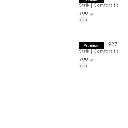
Strik | Comfort fit
I alt (inkl. rabat)
799 kr
Produkt egenskaber
ULD
Lindbergh 1927
Premium
Strik | Comfort fit
I alt (inkl. rabat)
799 kr
Produkt egenskaber
ULD