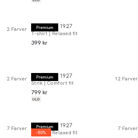
Lindbergh 1927
Premium
2
Farver
T-shirt | Relaxed fit
I alt (inkl. rabat)
399 kr
Lindbergh 1927
Premium
2
Farver
12
Farver
Strik | Comfort fit
I alt (inkl. rabat)
799 kr
Produkt egenskaber
ULD
Lindbergh 1927
Premium
7
Farver
7
Farver
T-shirt | Relaxed fit
-50%