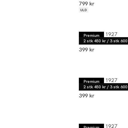
I alt (inkl. rabat)
799 kr
Produkt egenskaber
ULD
Lindbergh 1927
Premium
T-shirt | Relaxed fit
2 stk 450 kr / 3 stk 600
I alt (inkl. rabat)
399 kr
Lindbergh 1927
Premium
T-shirt | Relaxed fit
2 stk 450 kr / 3 stk 600
I alt (inkl. rabat)
399 kr
Lindbergh 1927
Premium