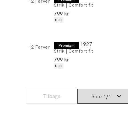
12
Farver
Strik | Comfort fit
I alt (inkl. rabat)
799 kr
Produkt egenskaber
ULD
Lindbergh 1927
Premium
12
Farver
Strik | Comfort fit
I alt (inkl. rabat)
799 kr
Produkt egenskaber
ULD
Tilbage