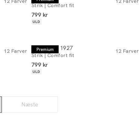
12
Farver
12
Farver
Strik | Comfort fit
I alt (inkl. rabat)
799 kr
Produkt egenskaber
ULD
Lindbergh 1927
Premium
12
Farver
12
Farver
Strik | Comfort fit
I alt (inkl. rabat)
799 kr
Produkt egenskaber
ULD
Næste