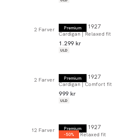
Lindbergh 1927
Premium
2
Farver
Cardigan | Relaxed fit
I alt (inkl. rabat)
1.299 kr
Produkt egenskaber
ULD
Lindbergh 1927
Premium
2
Farver
Cardigan | Comfort fit
I alt (inkl. rabat)
999 kr
Produkt egenskaber
ULD
Lindbergh 1927
Premium
12
Farver
T-shirt | Relaxed fit
-50%