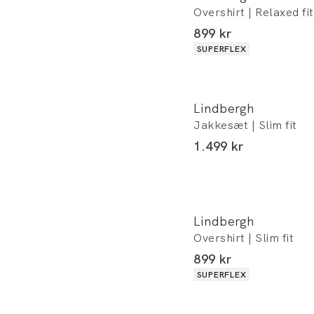
Overshirt | Relaxed fit
I alt (inkl. rabat)
899 kr
Produkt egenskaber
SUPERFLEX
Lindbergh
Jakkesæt | Slim fit
I alt (inkl. rabat)
1.499 kr
Lindbergh
Overshirt | Slim fit
I alt (inkl. rabat)
899 kr
Produkt egenskaber
SUPERFLEX