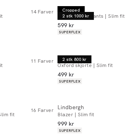
Lindbergh
Cropped
14
Farver
it
Performance pants | Slim fit
2 stk 1000 kr
I alt (inkl. rabat)
599 kr
Produkt egenskaber
SUPERFLEX
Lindbergh
2 stk 800 kr
11
Farver
it
Oxford skjorte | Slim fit
I alt (inkl. rabat)
499 kr
Produkt egenskaber
SUPERFLEX
Lindbergh
16
Farver
lim fit
Blazer | Slim fit
I alt (inkl. rabat)
999 kr
Produkt egenskaber
SUPERFLEX