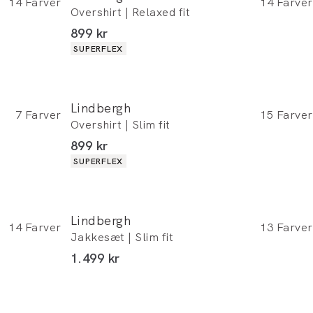
14
Farver
14
Farver
Overshirt | Relaxed fit
I alt (inkl. rabat)
899 kr
Produkt egenskaber
SUPERFLEX
Lindbergh
7
Farver
15
Farver
Overshirt | Slim fit
I alt (inkl. rabat)
899 kr
Produkt egenskaber
SUPERFLEX
Lindbergh
14
Farver
13
Farver
Jakkesæt | Slim fit
I alt (inkl. rabat)
1.499 kr