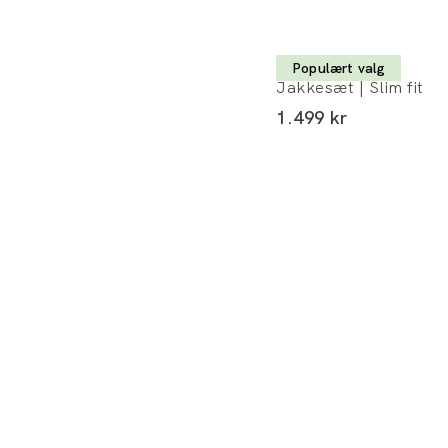
Lindbergh
Populært valg
Jakkesæt | Slim fit
I alt (inkl. rabat)
1.499 kr