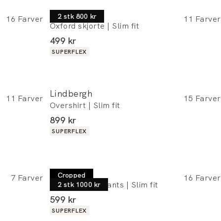
Lindbergh
2 stk 800 kr
16
Farver
11
Farver
Oxford skjorte | Slim fit
I alt (inkl. rabat)
499 kr
Produkt egenskaber
SUPERFLEX
Lindbergh
11
Farver
15
Farver
Overshirt | Slim fit
I alt (inkl. rabat)
899 kr
Produkt egenskaber
SUPERFLEX
Lindbergh
Cropped
7
Farver
16
Farver
Performance pants | Slim fit
2 stk 1000 kr
I alt (inkl. rabat)
599 kr
Produkt egenskaber
SUPERFLEX