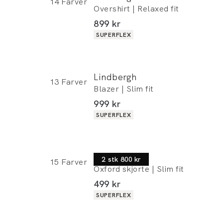
14
Farver
Overshirt | Relaxed fit
I alt (inkl. rabat)
899 kr
Produkt egenskaber
SUPERFLEX
Lindbergh
13
Farver
Blazer | Slim fit
I alt (inkl. rabat)
999 kr
Produkt egenskaber
SUPERFLEX
Lindbergh
2 stk 800 kr
15
Farver
Oxford skjorte | Slim fit
I alt (inkl. rabat)
499 kr
Produkt egenskaber
SUPERFLEX