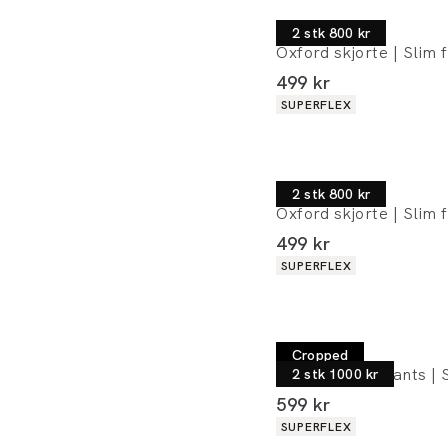
Lindbergh
2 stk 800 kr
Oxford skjorte | Slim f
I alt (inkl. rabat)
499 kr
Produkt egenskaber
SUPERFLEX
Lindbergh
2 stk 800 kr
Oxford skjorte | Slim f
I alt (inkl. rabat)
499 kr
Produkt egenskaber
SUPERFLEX
Lindbergh
Cropped
Performance pants | S
2 stk 1000 kr
I alt (inkl. rabat)
599 kr
Produkt egenskaber
SUPERFLEX