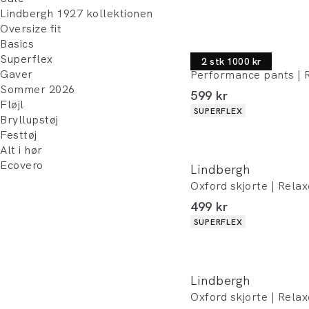
Lindbergh 1927 kollektionen
Oversize fit
Basics
Lindbergh
Superflex
2 stk 1000 kr
Gaver
Performance pants | R
Sommer 2026
I alt (inkl. rabat)
599 kr
Fløjl
Produkt egenskaber
SUPERFLEX
Bryllupstøj
Festtøj
Alt i hør
Ecovero
Lindbergh
Oxford skjorte | Relax
I alt (inkl. rabat)
499 kr
Produkt egenskaber
SUPERFLEX
Lindbergh
Oxford skjorte | Relax