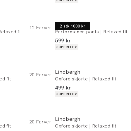
Lindbergh
2 stk 1000 kr
12
Farver
elaxed fit
Performance pants | Relaxed fit
I alt (inkl. rabat)
599 kr
Produkt egenskaber
SUPERFLEX
Lindbergh
20
Farver
ed fit
Oxford skjorte | Relaxed fit
I alt (inkl. rabat)
499 kr
Produkt egenskaber
SUPERFLEX
Lindbergh
20
Farver
ed fit
Oxford skjorte | Relaxed fit