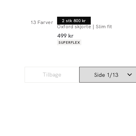
Lindbergh
2 stk 800 kr
13
Farver
Oxford skjorte | Slim fit
I alt (inkl. rabat)
499 kr
Produkt egenskaber
SUPERFLEX
Tilbage