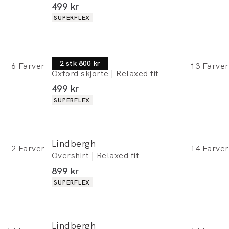
I alt (inkl. rabat)
499 kr
Produkt egenskaber
SUPERFLEX
Lindbergh
2 stk 800 kr
6
Farver
13
Farver
Oxford skjorte | Relaxed fit
I alt (inkl. rabat)
499 kr
Produkt egenskaber
SUPERFLEX
Lindbergh
2
Farver
14
Farver
Overshirt | Relaxed fit
I alt (inkl. rabat)
899 kr
Produkt egenskaber
SUPERFLEX
Lindbergh