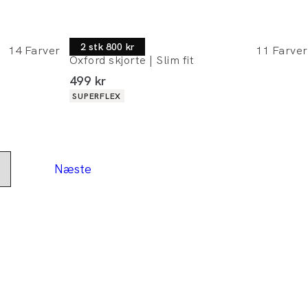
Lindbergh
2 stk 800 kr
14
Farver
11
Farver
Oxford skjorte | Slim fit
I alt (inkl. rabat)
499 kr
Produkt egenskaber
SUPERFLEX
Næste