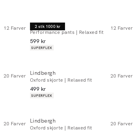
Lindbergh
2 stk 1000 kr
12
Farver
12
Farver
Performance pants | Relaxed fit
I alt (inkl. rabat)
599 kr
Produkt egenskaber
SUPERFLEX
Lindbergh
20
Farver
20
Farver
Oxford skjorte | Relaxed fit
I alt (inkl. rabat)
499 kr
Produkt egenskaber
SUPERFLEX
Lindbergh
20
Farver
20
Farver
Oxford skjorte | Relaxed fit