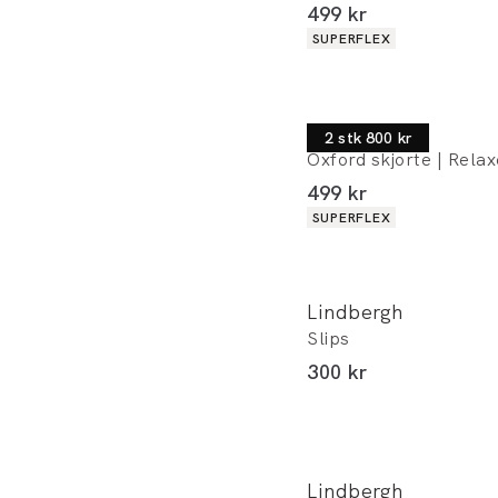
I alt (inkl. rabat)
499 kr
Produkt egenskaber
SUPERFLEX
Lindbergh
2 stk 800 kr
Oxford skjorte | Relax
I alt (inkl. rabat)
499 kr
Produkt egenskaber
SUPERFLEX
Lindbergh
Slips
I alt (inkl. rabat)
300 kr
Lindbergh