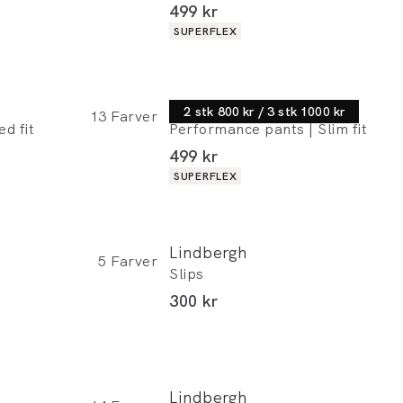
I alt (inkl. rabat)
499 kr
Produkt egenskaber
SUPERFLEX
Lindbergh
2 stk 800 kr / 3 stk 1000 kr
13
Farver
ed fit
Performance pants | Slim fit
I alt (inkl. rabat)
499 kr
Produkt egenskaber
SUPERFLEX
Lindbergh
5
Farver
Slips
I alt (inkl. rabat)
300 kr
Lindbergh