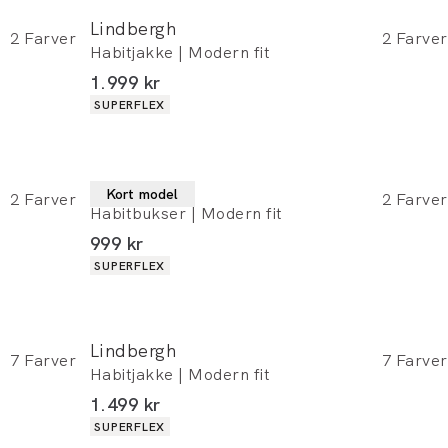
Lindbergh
2
Farver
2
Farver
Habitjakke | Modern fit
I alt (inkl. rabat)
1.999 kr
Produkt egenskaber
SUPERFLEX
Lindbergh
Kort model
2
Farver
2
Farver
Habitbukser | Modern fit
I alt (inkl. rabat)
999 kr
Produkt egenskaber
SUPERFLEX
Lindbergh
7
Farver
7
Farver
Habitjakke | Modern fit
I alt (inkl. rabat)
1.499 kr
Produkt egenskaber
SUPERFLEX