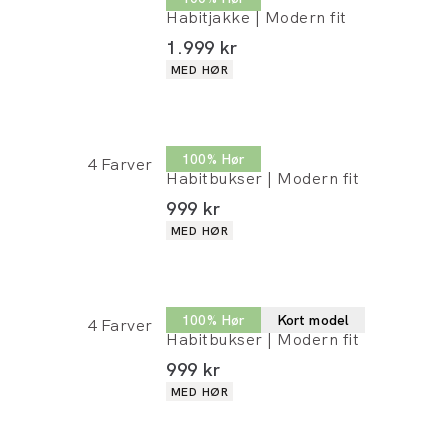
Habitjakke | Modern fit
I alt (inkl. rabat)
1.999 kr
Produkt egenskaber
MED HØR
Lindbergh
100% Hør
4
Farver
Habitbukser | Modern fit
I alt (inkl. rabat)
999 kr
Produkt egenskaber
MED HØR
Lindbergh
100% Hør
Kort model
4
Farver
Habitbukser | Modern fit
I alt (inkl. rabat)
999 kr
Produkt egenskaber
MED HØR