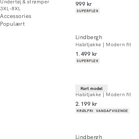
Undertøj & strømper
I alt (inkl. rabat)
999 kr
3XL-8XL
Produkt egenskaber
SUPERFLEX
Accessories
Populært
Lindbergh
Habitjakke | Modern fit
I alt (inkl. rabat)
1.499 kr
Produkt egenskaber
SUPERFLEX
Lindbergh
Kort model
Habitjakke | Modern fit
I alt (inkl. rabat)
2.199 kr
Produkt egenskaber
KRØLFRI
VANDAFVISENDE
Lindbergh