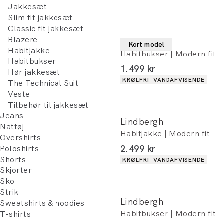
Jakkesæt
Slim fit jakkesæt
Classic fit jakkesæt
Blazere
Lindbergh
Kort model
Habitjakke
Habitbukser | Modern fit
Habitbukser
I alt (inkl. rabat)
1.499 kr
Hør jakkesæt
Produkt egenskaber
KRØLFRI
VANDAFVISENDE
The Technical Suit
Veste
Tilbehør til jakkesæt
Jeans
Lindbergh
Nattøj
Habitjakke | Modern fit
Overshirts
I alt (inkl. rabat)
2.499 kr
Poloshirts
Produkt egenskaber
Shorts
KRØLFRI
VANDAFVISENDE
Skjorter
Sko
Strik
Lindbergh
Sweatshirts & hoodies
Habitbukser | Modern fit
T-shirts