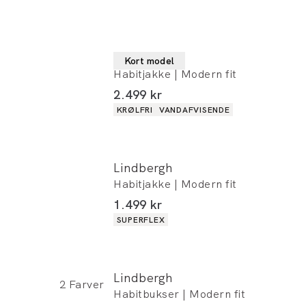
Lindbergh
Kort model
Habitjakke | Modern fit
I alt (inkl. rabat)
2.499 kr
Produkt egenskaber
KRØLFRI
VANDAFVISENDE
Lindbergh
Habitjakke | Modern fit
I alt (inkl. rabat)
1.499 kr
Produkt egenskaber
SUPERFLEX
Lindbergh
2
Farver
Habitbukser | Modern fit