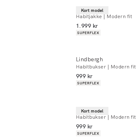
Lindbergh
Kort model
Habitjakke | Modern fit
I alt (inkl. rabat)
1.999 kr
Produkt egenskaber
SUPERFLEX
Lindbergh
Habitbukser | Modern fit
I alt (inkl. rabat)
999 kr
Produkt egenskaber
SUPERFLEX
Lindbergh
Kort model
Habitbukser | Modern fit
I alt (inkl. rabat)
999 kr
Produkt egenskaber
SUPERFLEX