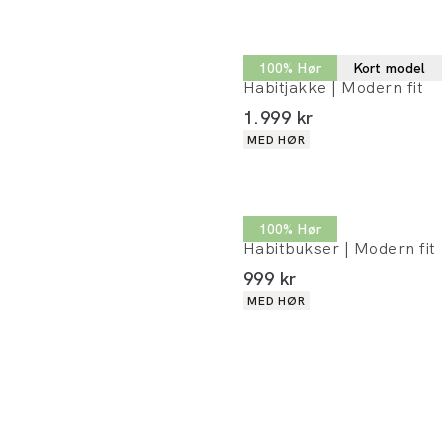
Lindbergh
100% Hør
Kort model
Habitjakke | Modern fit
I alt (inkl. rabat)
1.999 kr
Produkt egenskaber
MED HØR
Lindbergh
100% Hør
Habitbukser | Modern fit
I alt (inkl. rabat)
999 kr
Produkt egenskaber
MED HØR