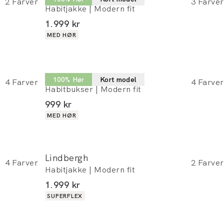
2
Farver
3
Farver
Habitjakke | Modern fit
I alt (inkl. rabat)
1.999 kr
Produkt egenskaber
MED HØR
Lindbergh
100% Hør
Kort model
4
Farver
4
Farver
Habitbukser | Modern fit
I alt (inkl. rabat)
999 kr
Produkt egenskaber
MED HØR
Lindbergh
4
Farver
2
Farver
Habitjakke | Modern fit
I alt (inkl. rabat)
1.999 kr
Produkt egenskaber
SUPERFLEX