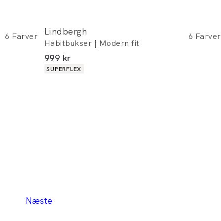
Lindbergh
6
Farver
6
Farver
Habitbukser | Modern fit
I alt (inkl. rabat)
999 kr
Produkt egenskaber
SUPERFLEX
Næste