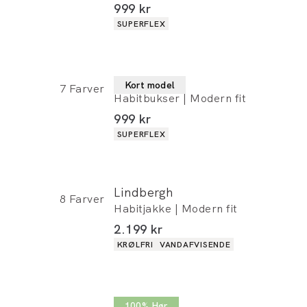
I alt (inkl. rabat)
999 kr
Produkt egenskaber
SUPERFLEX
Lindbergh
Kort model
7
Farver
Habitbukser | Modern fit
I alt (inkl. rabat)
999 kr
Produkt egenskaber
SUPERFLEX
Lindbergh
8
Farver
Habitjakke | Modern fit
I alt (inkl. rabat)
2.199 kr
Produkt egenskaber
KRØLFRI
VANDAFVISENDE
Lindbergh
100% Hør