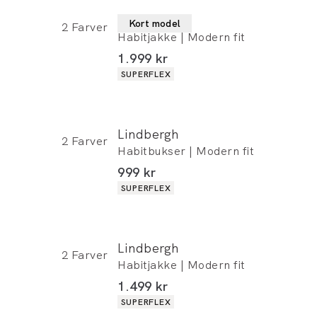
Lindbergh
Kort model
2
Farver
Habitjakke | Modern fit
I alt (inkl. rabat)
1.999 kr
Produkt egenskaber
SUPERFLEX
Lindbergh
2
Farver
Habitbukser | Modern fit
I alt (inkl. rabat)
999 kr
Produkt egenskaber
SUPERFLEX
Lindbergh
2
Farver
Habitjakke | Modern fit
I alt (inkl. rabat)
1.499 kr
Produkt egenskaber
SUPERFLEX