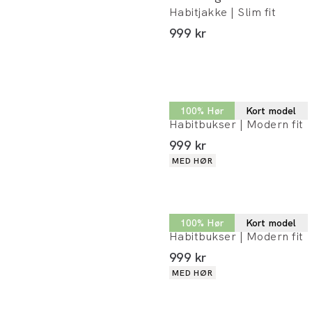
Habitjakke | Slim fit
I alt (inkl. rabat)
999 kr
Lindbergh
100% Hør
Kort model
Habitbukser | Modern fit
I alt (inkl. rabat)
999 kr
Produkt egenskaber
MED HØR
Lindbergh
100% Hør
Kort model
Habitbukser | Modern fit
I alt (inkl. rabat)
999 kr
Produkt egenskaber
MED HØR