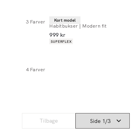
Lindbergh
Kort model
3
Farver
Habitbukser | Modern fit
I alt (inkl. rabat)
999 kr
Produkt egenskaber
SUPERFLEX
4
Farver
Tilbage