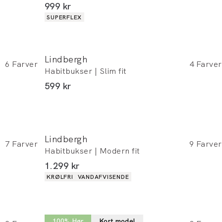
I alt (inkl. rabat)
999 kr
Produkt egenskaber
SUPERFLEX
Lindbergh
6
Farver
4
Farver
Habitbukser | Slim fit
I alt (inkl. rabat)
599 kr
Lindbergh
7
Farver
9
Farver
Habitbukser | Modern fit
I alt (inkl. rabat)
1.299 kr
Produkt egenskaber
KRØLFRI
VANDAFVISENDE
Lindbergh
100% Hør
Kort model