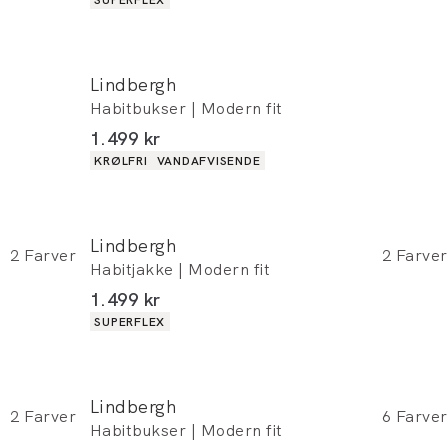
Lindbergh
Habitbukser | Modern fit
I alt (inkl. rabat)
1.499 kr
Produkt egenskaber
KRØLFRI
VANDAFVISENDE
Lindbergh
2
Farver
2
Farver
Habitjakke | Modern fit
I alt (inkl. rabat)
1.499 kr
Produkt egenskaber
SUPERFLEX
Lindbergh
2
Farver
6
Farver
Habitbukser | Modern fit