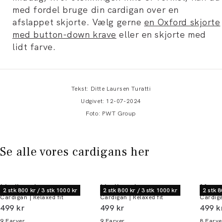
med fordel bruge din cardigan over en
afslappet skjorte. Vælg gerne
en Oxford skjorte
med button-down krave
eller en skjorte med
lidt farve.
Tekst: Ditte Laursen Turatti
Udgivet: 12-07-2024
Foto: PWT Group
Se alle vores cardigans her
Lindbergh
Lindbergh
Morg
2 stk 800 kr / 3 stk 1000 kr
2 stk 800 kr / 3 stk 1000 kr
2 stk 8
Cardigan | Relaxed fit
Cardigan | Relaxed fit
Cardiga
I alt (inkl. rabat)
I alt (inkl. rabat)
I alt 
499 kr
499 kr
499 k
9
Farver
9
Farver
8
Farve