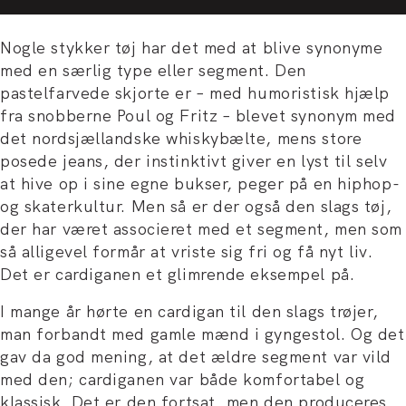
Nogle stykker tøj har det med at blive synonyme
med en særlig type eller segment. Den
pastelfarvede skjorte er – med humoristisk hjælp
fra snobberne Poul og Fritz – blevet synonym med
det nordsjællandske whiskybælte, mens store
posede jeans, der instinktivt giver en lyst til selv
at hive op i sine egne bukser, peger på en hiphop-
og skaterkultur. Men så er der også den slags tøj,
der har været associeret med et segment, men som
så alligevel formår at vriste sig fri og få nyt liv.
Det er cardiganen et glimrende eksempel på.
I mange år hørte en cardigan til den slags trøjer,
man forbandt med gamle mænd i gyngestol. Og det
gav da god mening, at det ældre segment var vild
med den; cardiganen var både komfortabel og
klassisk. Det er den fortsat, men den produceres