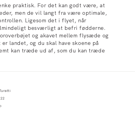
nke praktisk. For det kan godt være, at
æder, men de vil langt fra være optimale,
ntrollen. Ligesom det i flyet, når
mindeligt besværligt at befri fødderne.
foroverbøjet og akavet mellem flysæde og
 er landet, og du skal have skoene på
 nemt kan træde ud af, som du kan træde
Turatti
022
p