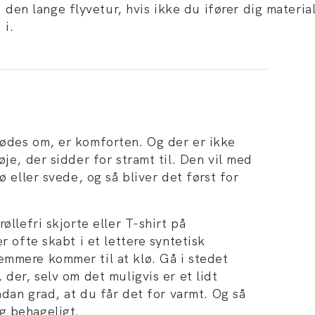
den lange flyvetur, hvis ikke du ifører dig materi
i.
mødes om, er komforten. Og der er ikke
je, der sidder for stramt til. Den vil med
ø eller svede, og så bliver det først for
øllefri skjorte eller T-shirt på
r ofte skabt i et lettere syntetisk
mmere kommer til at klø. Gå i stedet
 der, selv om det muligvis er et lidt
ådan grad, at du får det for varmt. Og så
g behageligt.