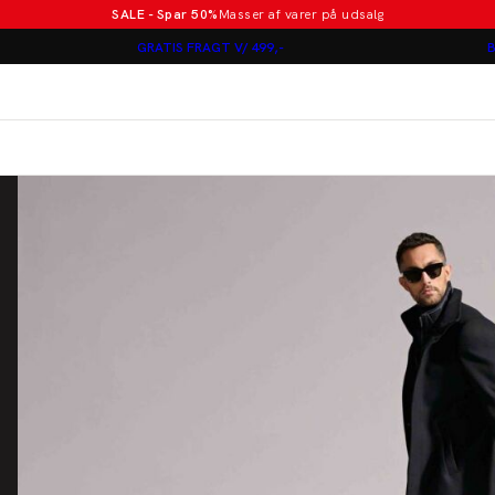
SALE - Spar 50%
Masser af varer på udsalg
Poloer i nye farver
GRATIS FRAGT V/ 499,-
B
Lindbergh
Jakkesæt fra 1499 kr.
er