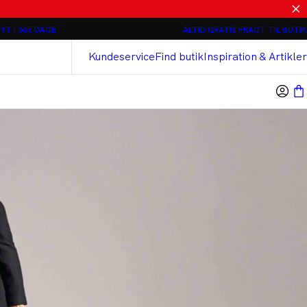
Relaxed loose fit Chinos - 2 stk 800 kr
YT I 365 DAGE
ALTID GRATIS FRAGT TIL BUTIK
Bison
Cashmere Touch Bukser
Kundeservice
Find butik
Inspiration & Artikler