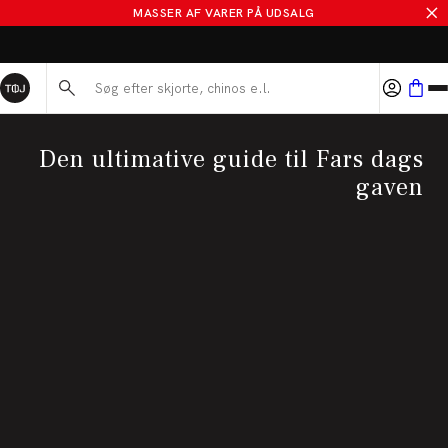
MASSER AF VARER PÅ UDSALG
BYT I 365 DAGE
Søg her...
Den ultimative guide til Fars dags
gaven