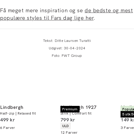
Få meget mere inspiration og se
de bedste og mest
populære styles til Fars dag lige her
.
Tekst: Ditte Laursen Turatti
Udgivet: 30-04-2024
Foto: PWT Group
Lindbergh
Lindbergh 1927
Lindb
Premium
Populæ
Half-zip | Relaxed fit
Strik | Comfort fit
T-shirt 
5 stk 5
I alt (inkl. rabat)
I alt (inkl. rabat)
I alt 
499 kr
799 kr
149 k
Produkt egenskaber
ULD
6
Farver
3
Farve
12
Farver