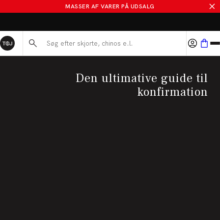
MASSER AF VARER PÅ UDSALG
BYT I 365 DAGE
Søg her...
Den ultimative guide til
konfirmation