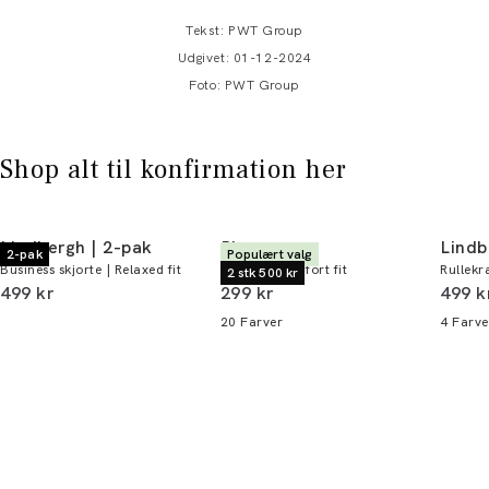
Tekst: PWT Group
Udgivet: 01-12-2024
Foto: PWT Group
Shop alt til konfirmation her
Lindbergh | 2-pak
Bison
Lindb
2-pak
Populært valg
Business skjorte | Relaxed fit
T-shirt | Comfort fit
Rullekra
2 stk 500 kr
I alt (inkl. rabat)
I alt (inkl. rabat)
I alt 
499 kr
299 kr
499 k
20
Farver
4
Farve