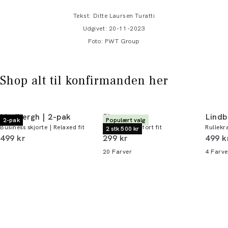
Tekst: Ditte Laursen Turatti
Udgivet: 20-11-2023
Foto: PWT Group
Shop alt til konfirmanden her
Lindbergh | 2-pak
Bison
Lindb
2-pak
Populært valg
Business skjorte | Relaxed fit
T-shirt | Comfort fit
Rullekra
2 stk 500 kr
I alt (inkl. rabat)
I alt (inkl. rabat)
I alt 
499 kr
299 kr
499 k
20
Farver
4
Farve