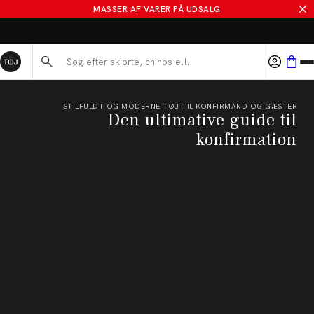
MASSER AF VARER PÅ UDSALG
BYT I 365 DAGE
Søg her...
STILFULDT OG MODERNE TØJ TIL KONFIRMAND OG GÆSTER
Den ultimative guide til
konfirmation