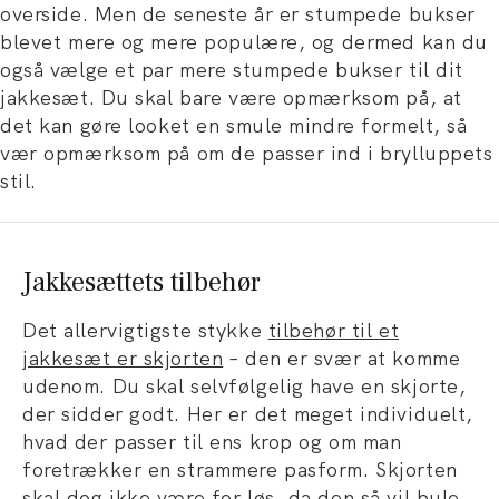
overside. Men de seneste år er stumpede bukser
blevet mere og mere populære, og dermed kan du
også vælge et par mere stumpede bukser til dit
jakkesæt. Du skal bare være opmærksom på, at
det kan gøre looket en smule mindre formelt, så
vær opmærksom på om de passer ind i brylluppets
stil.
Jakkesættets tilbehør
Det allervigtigste stykke
tilbehør til et
jakkesæt er skjorten
– den er svær at komme
udenom. Du skal selvfølgelig have en skjorte,
der sidder godt. Her er det meget individuelt,
hvad der passer til ens krop og om man
foretrækker en strammere pasform. Skjorten
skal dog ikke være for løs, da den så vil bule