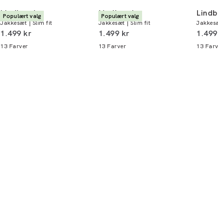
Lindbergh
Lindbergh
Lindb
Populært valg
Populært valg
Jakkesæt | Slim fit
Jakkesæt | Slim fit
Jakkesæ
I alt (inkl. rabat)
I alt (inkl. rabat)
I alt 
1.499 kr
1.499 kr
1.499
13
Farver
13
Farver
13
Farv