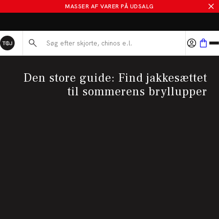
MASSER AF VARER PÅ UDSALG
BYT I 365 DAGE
Søg her...
Den store guide: Find jakkesættet
til sommerens bryllupper