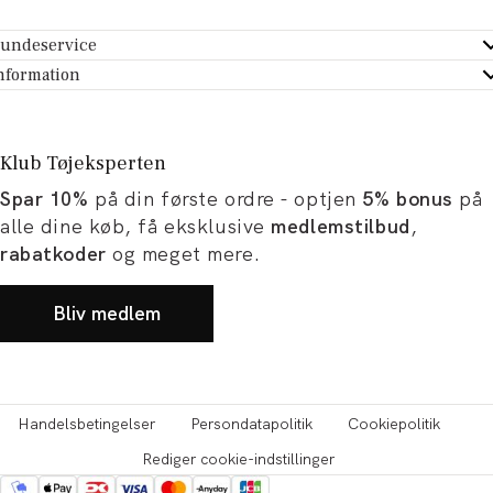
undeservice
ndeservice - Hjælpecenter
nformation
m Tøjeksperten
ontakt
tikker
turportal
Klub Tøjeksperten
spiration og artikler
rtryd dit køb
Spar 10%
på din første ordre - optjen
5% bonus
på
ørrelsesguide
avekort
alle dine køb, få eksklusive
medlemstilbud
,
b og karriere
turnering
rabatkoder
og meget mere.
okumentation
Bliv medlem
Handelsbetingelser
Persondatapolitik
Cookiepolitik
Rediger cookie-indstillinger