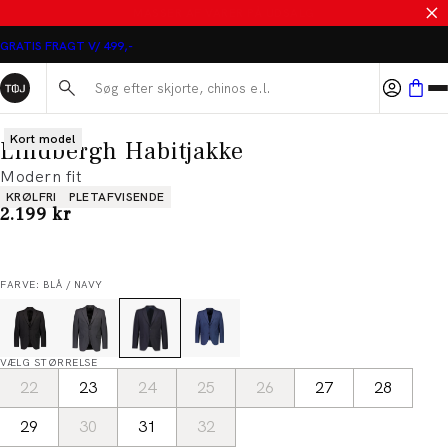
MASSER AF VARER PÅ UDSALG
GRATIS FRAGT V/ 499,-
Søg her...
Kort model
Lindbergh Habitjakke
Modern fit
Produkt egenskaber
KRØLFRI
PLETAFVISENDE
I alt (inkl. rabat)
2.199 kr
FARVE: BLÅ / NAVY
VÆLG STØRRELSE
22
23
24
25
26
27
28
29
30
31
32