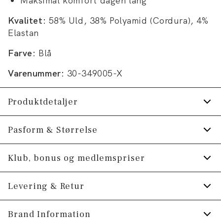
Maksimal komfort dagen lang
Kvalitet:
58% Uld, 38% Polyamid (Cordura), 4%
Elastan
Farve:
Blå
Varenummer:
30-349005-X
Produktdetaljer
Krølfri overflade.
Pasform & Størrelse
Technical habitjakke med mange funktioner.
Fit:
Modern fit
Klub, bonus og medlemspriser
Pletfri.
Figursyet pasform, der stadig giver fin
100% bevægelsesfrihed.
Tilmeld dig Klub Tøjeksperten helt gratis.
Levering & Retur
bevægelsesfrihed
Fremstillet i en uldblend.
Størrelsesguide
Spar 10% på din første ordre *
Lavet med Superflex, der giver ekstra
1-2 hverdage.
Brand Information