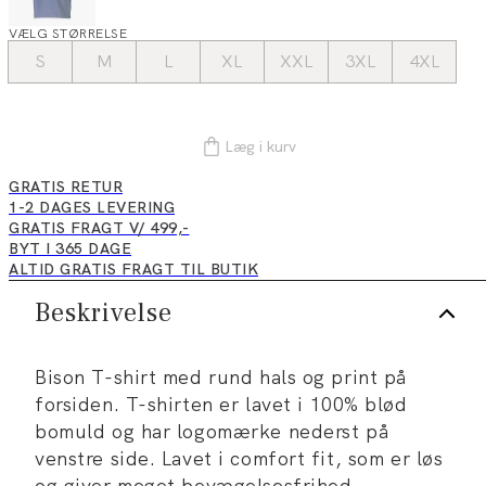
VÆLG STØRRELSE
S
M
L
XL
XXL
3XL
4XL
Læg i kurv
GRATIS RETUR
1-2 DAGES LEVERING
GRATIS FRAGT V/ 499,-
BYT I 365 DAGE
ALTID GRATIS FRAGT TIL BUTIK
Beskrivelse
Bison T-shirt med rund hals og print på
forsiden. T-shirten er lavet i 100% blød
bomuld og har logomærke nederst på
venstre side. Lavet i comfort fit, som er løs
og giver meget bevægelsesfrihed.