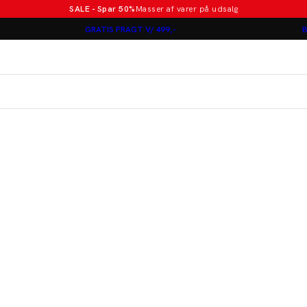
SALE - Spar 50%
Masser af varer på udsalg
Poloer i nye farver
GRATIS FRAGT V/ 499,-
B
Lindbergh
Jakkesæt fra 1499 kr.
er