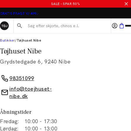
SALE - SPAR 50%
GRATIS FRAGT V/ 499,-
Søg her...
Butikker
Tøjhuset Nibe
Tøjhuset Nibe
Grydstedgade 6
,
9240
Nibe
98351099
info@toejhuset-
nibe.dk
Åbningstider
Fredag
:
10:00
-
17:30
Lørdag
:
10:00
-
13:00