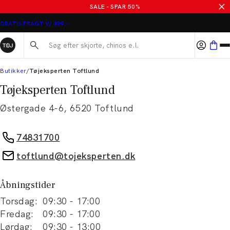
SALE - SPAR 50%
GRATIS FRAGT V/ 499,-
Søg her...
Butikker
Tøjeksperten Toftlund
Tøjeksperten Toftlund
Østergade 4-6
,
6520
Toftlund
74831700
toftlund@tojeksperten.dk
Åbningstider
Torsdag
:
09:30
-
17:00
Fredag
:
09:30
-
17:00
Lørdag
:
09:30
-
13:00