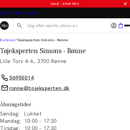
SALE - SPAR 50%
GRATIS FRAGT V/ 499,-
Søg her...
Butikker
Tøjeksperten Simons - Rønne
Tøjeksperten Simons - Rønne
Lille Torv 4-6
,
3700
Rønne
56950014
ronne@tojeksperten.dk
Åbningstider
Søndag
:
Lukket
Mandag
:
10:00
-
17:30
Tirsdag
:
10:00
-
17:30