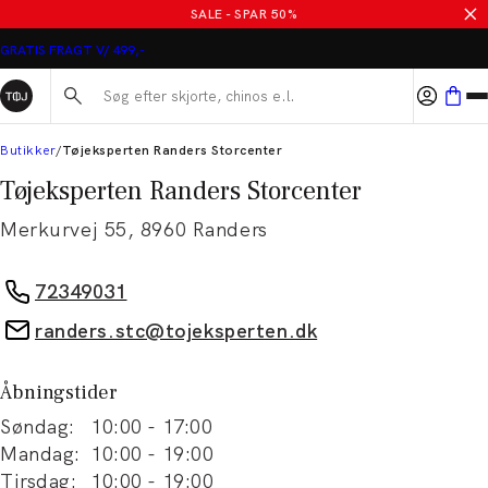
SALE - SPAR 50%
GRATIS FRAGT V/ 499,-
Søg her...
Butikker
Tøjeksperten Randers Storcenter
Tøjeksperten Randers Storcenter
Merkurvej 55
,
8960
Randers
72349031
randers.stc@tojeksperten.dk
Åbningstider
Søndag
:
10:00
-
17:00
Mandag
:
10:00
-
19:00
Tirsdag
:
10:00
-
19:00