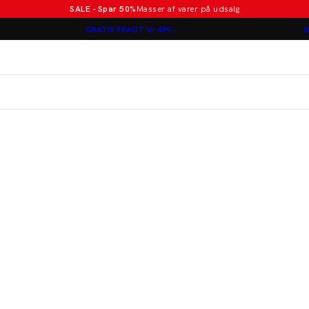
SALE - Spar 50%
Masser af varer på udsalg
Poloer i nye farver
GRATIS FRAGT V/ 499,-
B
Lindbergh
Jakkesæt fra 1499 kr.
er