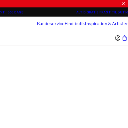
Relaxed loose fit Chinos - 2 stk 800 kr
YT I 365 DAGE
ALTID GRATIS FRAGT TIL BUTIK
Bison
Cashmere Touch Bukser
Kundeservice
Find butik
Inspiration & Artikler