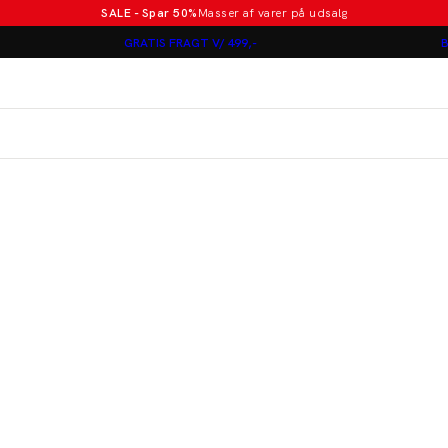
SALE - Spar 50%
Masser af varer på udsalg
Poloer i nye farver
GRATIS FRAGT V/ 499,-
B
Lindbergh
Jakkesæt fra 1499 kr.
er