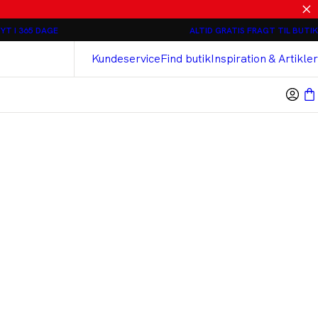
Relaxed loose fit Chinos - 2 stk 800 kr
YT I 365 DAGE
ALTID GRATIS FRAGT TIL BUTIK
Bison
Cashmere Touch Bukser
Kundeservice
Find butik
Inspiration & Artikler